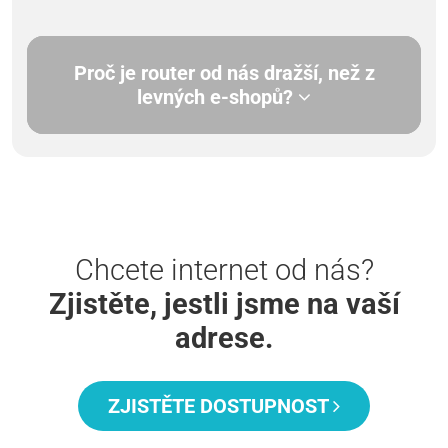
Proč je router od nás dražší, než z
levných e-shopů?
Chcete internet od nás?
Zjistěte, jestli jsme na vaší
adrese.
ZJISTĚTE DOSTUPNOST