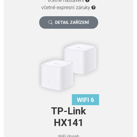
včetně nastavení
včetně expresní záruky
DETAIL ZAŘÍZENÍ
TP-Link
HX141
WiFi dosah