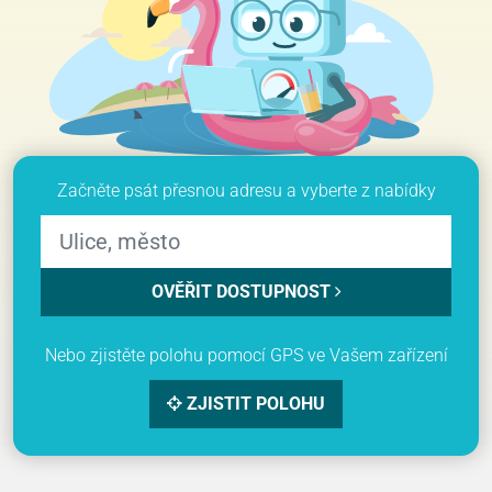
Začněte psát přesnou adresu a vyberte z nabídky
OVĚŘIT DOSTUPNOST
Nebo zjistěte polohu pomocí GPS ve Vašem zařízení
ZJISTIT POLOHU