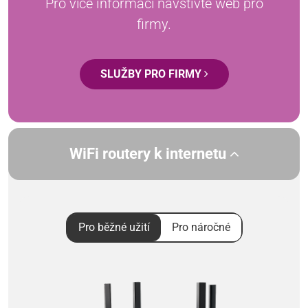
Pro více informací navštivte web pro
firmy.
SLUŽBY PRO FIRMY
WiFi routery k internetu
Pro běžné užití
Pro náročné