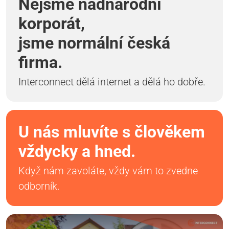
Nejsme nadnárodní
korporát,
jsme normální česká
firma.
Interconnect dělá internet a dělá ho dobře.
U nás mluvíte s člověkem
vždycky a hned.
Když nám zavoláte, vždy vám to zvedne
odborník.