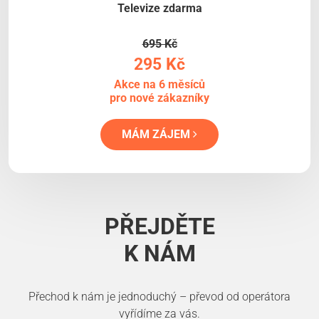
Televize zdarma
695 Kč
295 Kč
Akce na 6 měsíců
pro nové zákazníky
MÁM ZÁJEM
PŘEJDĚTE
K NÁM
Přechod k nám je jednoduchý – převod od operátora
vyřídíme za vás.