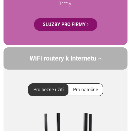
firmy.
SLUŽBY PRO FIRMY
WiFi routery k internetu
Pro běžné užití
Pro náročné