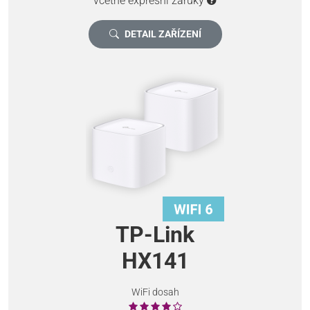
včetně expresní záruky
DETAIL ZAŘÍZENÍ
TP-Link
HX141
WiFi dosah