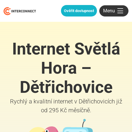
Menu
Ověřit dostupnost
Internet Světlá
Hora –
Dětřichovice
Rychlý a kvalitní internet v Dětřichovicích již
od 295 Kč měsíčně.