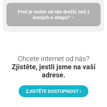
Proč je router od nás dražší, než z
levných e-shopů?
Chcete internet od nás?
Zjistěte, jestli jsme na vaší
adrese.
ZJISTĚTE DOSTUPNOST