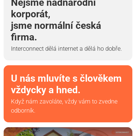
Nejsme nadnárodní
korporát,
jsme normální česká
firma.
Interconnect dělá internet a dělá ho dobře.
U nás mluvíte s člověkem
vždycky a hned.
Když nám zavoláte, vždy vám to zvedne
odborník.