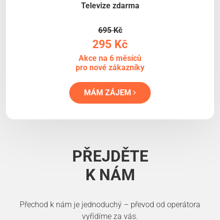
Televize zdarma
695 Kč
295 Kč
Akce na 6 měsíců
pro nové zákazníky
MÁM ZÁJEM
PŘEJDĚTE
K NÁM
Přechod k nám je jednoduchý – převod od operátora
vyřídíme za vás.