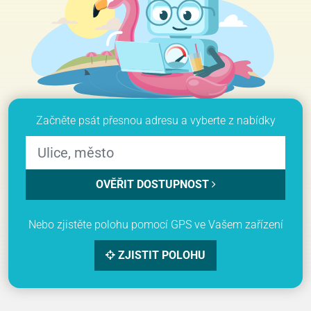
Začněte psát přesnou adresu a vyberte z nabídky
OVĚŘIT DOSTUPNOST
Nebo zjistěte polohu pomocí GPS ve Vašem zařízení
ZJISTIT POLOHU