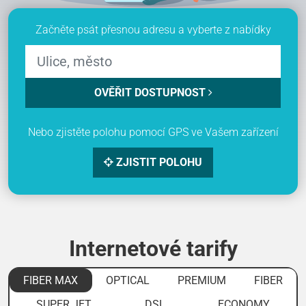
Začněte psát přesnou adresu a vyberte z nabídky
OVĚŘIT DOSTUPNOST
Nebo zjistěte polohu pomocí GPS ve Vašem zařízení
ZJISTIT POLOHU
Internetové tarify
FIBER MAX
OPTICAL
PREMIUM
FIBER
SUPER JET
DSL
ECONOMY