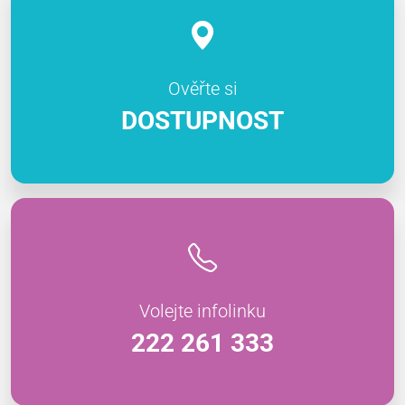
Ověřte si
DOSTUPNOST
Volejte infolinku
222 261 333