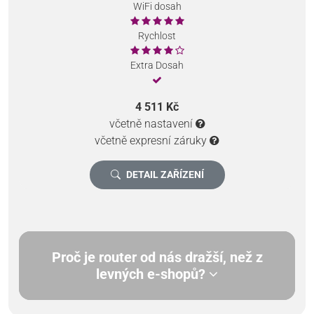
WiFi dosah
Rychlost
Extra Dosah
4 511 Kč
včetně nastavení
včetně expresní záruky
DETAIL ZAŘÍZENÍ
Proč je router od nás dražší, než z
levných e-shopů?