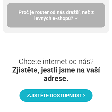
Proč je router od nás dražší, než z
levných e-shopů?
Chcete internet od nás?
Zjistěte, jestli jsme na vaší
adrese.
ZJISTĚTE DOSTUPNOST