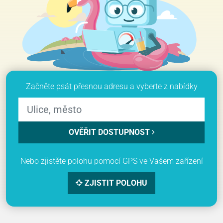
Začněte psát přesnou adresu a vyberte z nabídky
OVĚŘIT DOSTUPNOST
Nebo zjistěte polohu pomocí GPS ve Vašem zařízení
ZJISTIT POLOHU