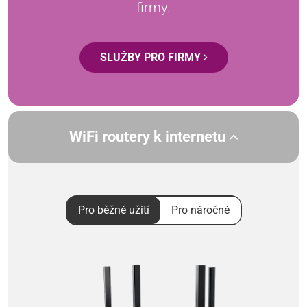
firmy.
SLUŽBY PRO FIRMY
WiFi routery k internetu
Pro běžné užití
Pro náročné