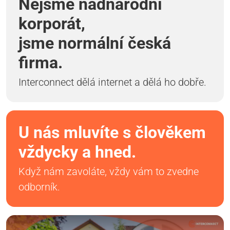
Nejsme nadnárodní
korporát,
jsme normální česká
firma.
Interconnect dělá internet a dělá ho dobře.
U nás mluvíte s člověkem
vždycky a hned.
Když nám zavoláte, vždy vám to zvedne
odborník.