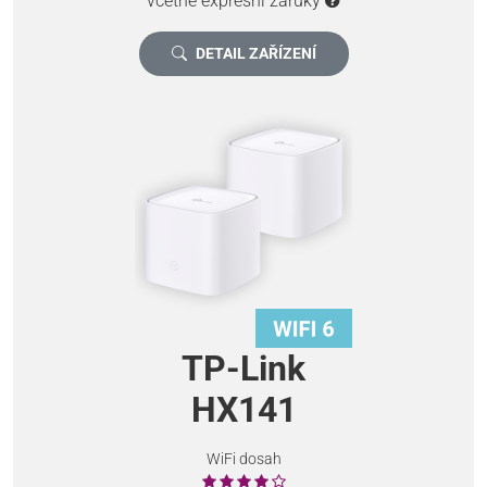
včetně expresní záruky
DETAIL ZAŘÍZENÍ
TP-Link
HX141
WiFi dosah