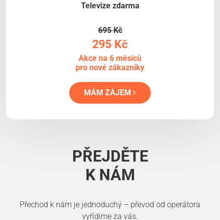
Televize zdarma
695 Kč
295 Kč
Akce na 6 měsíců
pro nové zákazníky
MÁM ZÁJEM
PŘEJDĚTE
K NÁM
Přechod k nám je jednoduchý – převod od operátora
vyřídíme za vás.