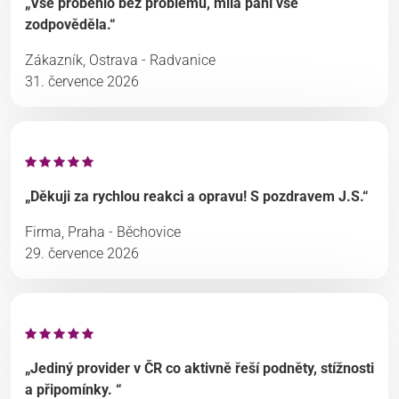
„Vše proběhlo bez problémů, milá paní vše
zodpověděla.“
Zákazník, Ostrava - Radvanice
31. července 2026
„Děkuji za rychlou reakci a opravu! S pozdravem J.S.“
Firma, Praha - Běchovice
29. července 2026
„Jediný provider v ČR co aktivně řeší podněty, stížnosti
a připomínky. “