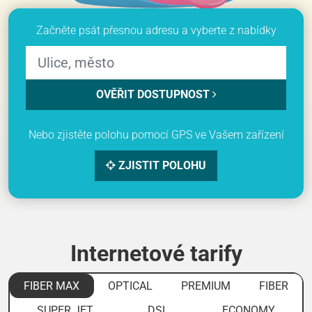
Začněte psát přesnou adresu a vyberte z nabídky
OVĚŘIT DOSTUPNOST
Nebo zjistěte polohu pomocí GPS ve Vašem zařízení
ZJISTIT POLOHU
Internetové tarify
FIBER MAX
OPTICAL
PREMIUM
FIBER
SUPER JET
DSL
ECONOMY