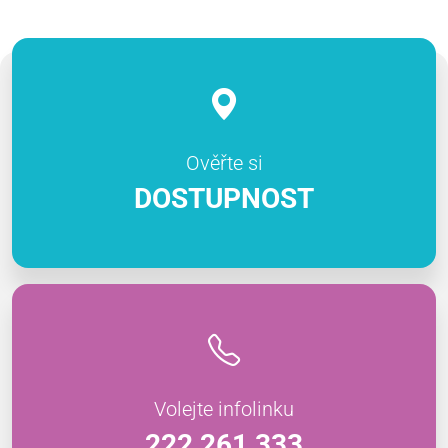
Ověřte si
DOSTUPNOST
Volejte infolinku
222 261 333