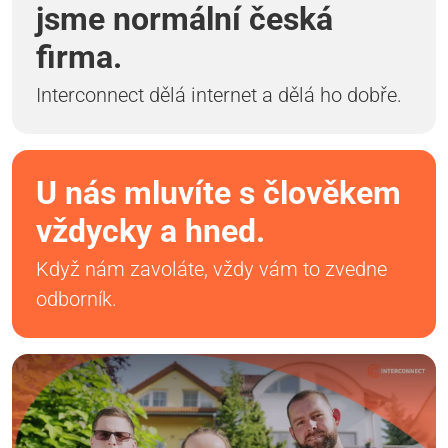
jsme normální česká
firma.
Interconnect dělá internet a dělá ho dobře.
U nás mluvíte s člověkem
vždycky a hned.
Když nám zavoláte, vždy vám to zvedne
odborník.