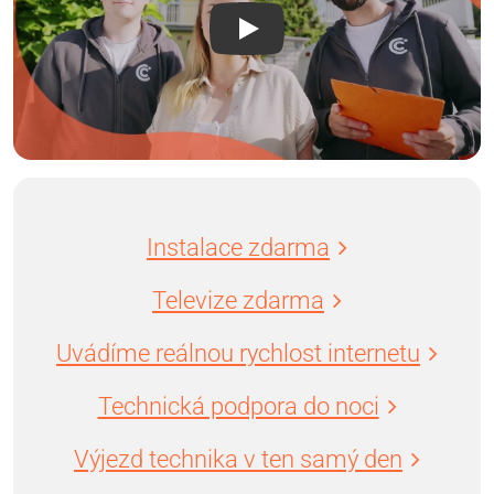
Instalace zdarma
Televize zdarma
Uvádíme reálnou rychlost internetu
Technická podpora do noci
Výjezd technika v ten samý den