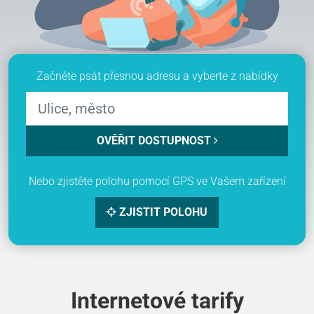
Začněte psát přesnou adresu a vyberte z nabídky
OVĚŘIT DOSTUPNOST
Nebo zjistěte polohu pomocí GPS ve Vašem zařízení
ZJISTIT POLOHU
Internetové tarify