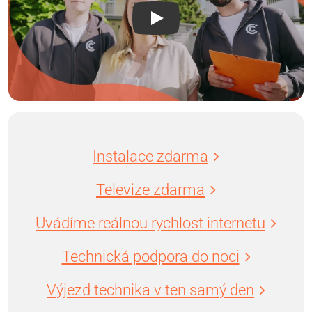
Instalace zdarma
Televize zdarma
Uvádíme reálnou rychlost internetu
Technická podpora do noci
Výjezd technika v ten samý den