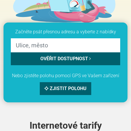
Začněte psát přesnou adresu a vyberte z nabídky
OVĚŘIT DOSTUPNOST
Nebo zjistěte polohu pomocí GPS ve Vašem zařízení
ZJISTIT POLOHU
Internetové tarify