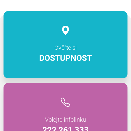
Ověřte si
DOSTUPNOST
Volejte infolinku
222 261 333