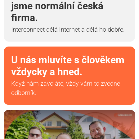
jsme normální česká
firma.
Interconnect dělá internet a dělá ho dobře.
U nás mluvíte s člověkem
vždycky a hned.
Když nám zavoláte, vždy vám to zvedne
odborník.