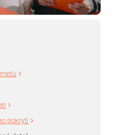
ernetu
en
o pokrytí