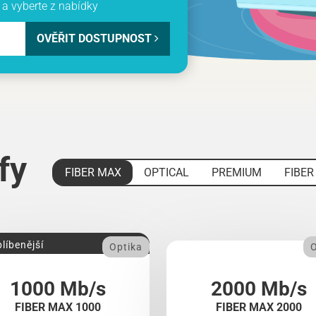
a vyberte z nabídky
OVĚŘIT DOSTUPNOST
ify
FIBER MAX
OPTICAL
PREMIUM
FIBER
líbenější
Optika
O
1000 Mb/s
2000 Mb/s
FIBER MAX 1000
FIBER MAX 2000