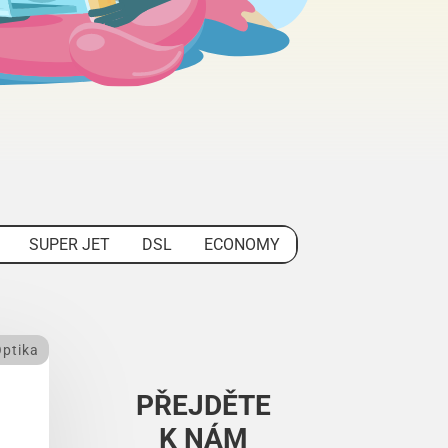
SUPER JET
DSL
ECONOMY
ptika
PŘEJDĚTE
K NÁM