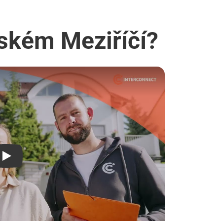
šském Meziříčí?