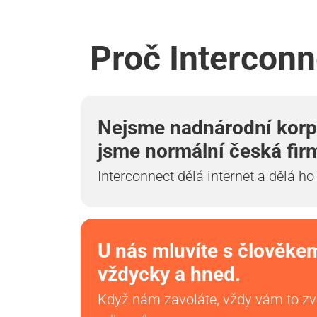
Proč Interconn
Nejsme nadnárodní korp
jsme normální česká fir
Interconnect dělá internet a dělá ho
U nás mluvíte s člověke
vždycky a hned.
Když nám zavoláte, vždy vám to z