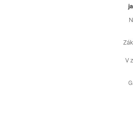
j
N
Zák
V 
G