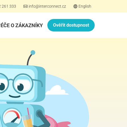
2 261 333
info@interconnect.cz
English
PÉČE O ZÁKAZNÍKY
Ověřit dostupnost