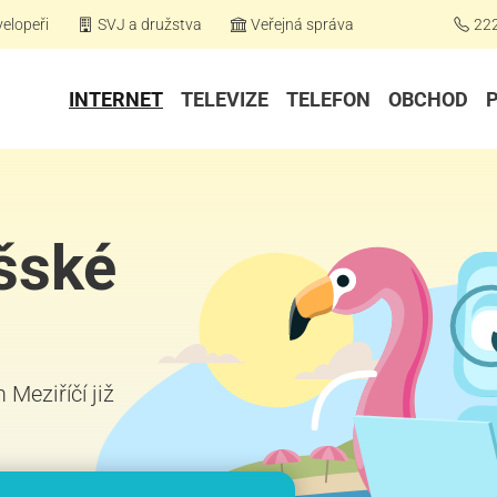
elopeři
SVJ a družstva
Veřejná správa
22
INTERNET
TELEVIZE
TELEFON
OBCHOD
ašské
 Meziříčí již