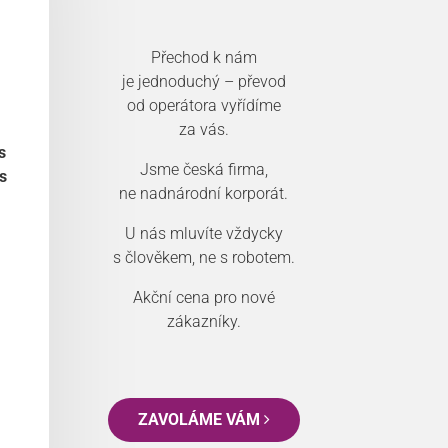
Přechod k nám
je jednoduchý – převod
od operátora vyřídíme
za vás.
s
Jsme česká firma,
s
ne nadnárodní korporát.
U nás mluvíte vždycky
s člověkem, ne s robotem.
Akční cena pro nové
zákazníky.
ZAVOLÁME VÁM