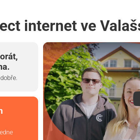
ect internet ve Vala
orát,
ma.
 dobře.
m
vedne