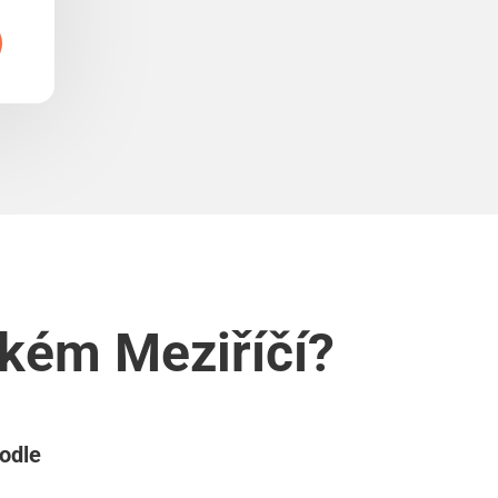
ském Meziříčí?
podle