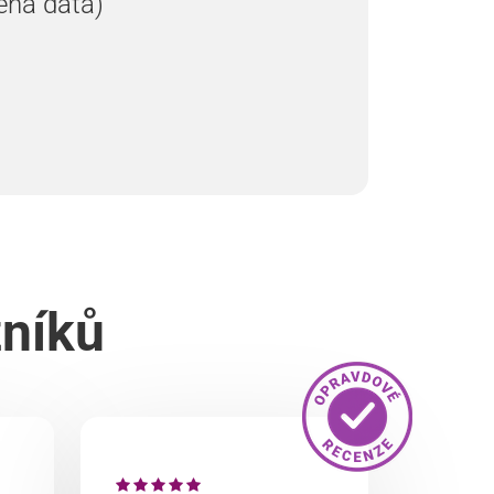
ená data)
zníků