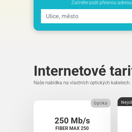
Začněte psát přesnou adresu 
Internetové tar
Naše nabídka na vlastních optických kabelech.
Nejob
Optika
250 Mb/s
FIBER MAX 250