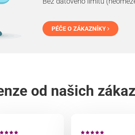
Bez datového limitu (neomez
PÉČE O ZÁKAZNÍKY
nze od našich záka