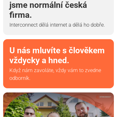
jsme normální česká
firma.
Interconnect dělá internet a dělá ho dobře.
U nás mluvíte s člověkem
vždycky a hned.
Když nám zavoláte, vždy vám to zvedne
odborník.