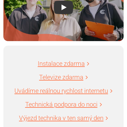
Instalace zdarma
Televize zdarma
Uvádíme reálnou rychlost internetu
Technická podpora do noci
Výjezd technika v ten samý den