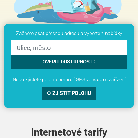
Začněte psát přesnou adresu a vyberte z nabídky
OVĚŘIT DOSTUPNOST
Nebo zjistěte polohu pomocí GPS ve Vašem zařízení
ZJISTIT POLOHU
Internetové tarify