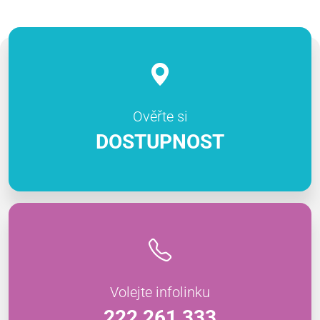
Ověřte si
DOSTUPNOST
Volejte infolinku
222 261 333