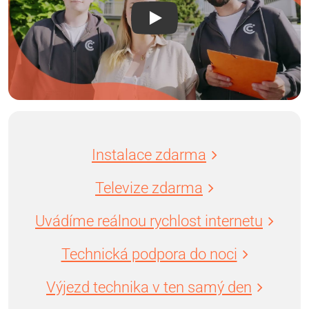
Instalace zdarma
Televize zdarma
Uvádíme reálnou rychlost internetu
Technická podpora do noci
Výjezd technika v ten samý den