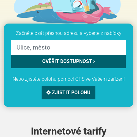
Začněte psát přesnou adresu a vyberte z nabídky
OVĚŘIT DOSTUPNOST
Nebo zjistěte polohu pomocí GPS ve Vašem zařízení
ZJISTIT POLOHU
Internetové tarify