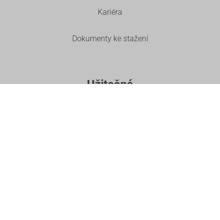
Kariéra
Dokumenty ke stažení
Užitečné
Je instalace opravdu zdarma?
Vyúčtování a platby
Nahlásit poruchu
Vzdálená podpora
Časté dotazy
Kontakt