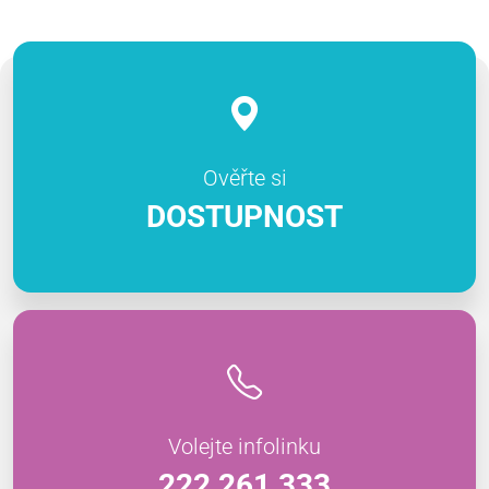
Ověřte si
DOSTUPNOST
Volejte infolinku
222 261 333