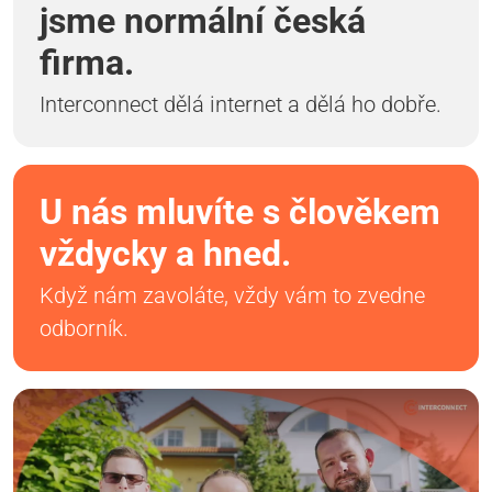
jsme normální česká
firma.
Interconnect dělá internet a dělá ho dobře.
U nás mluvíte s člověkem
vždycky a hned.
Když nám zavoláte, vždy vám to zvedne
odborník.