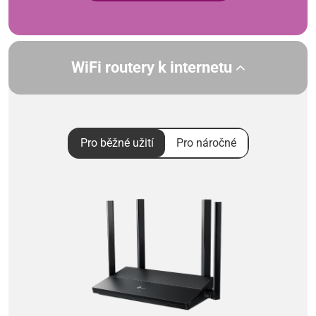
WiFi routery k internetu
Pro běžné užití
Pro náročné