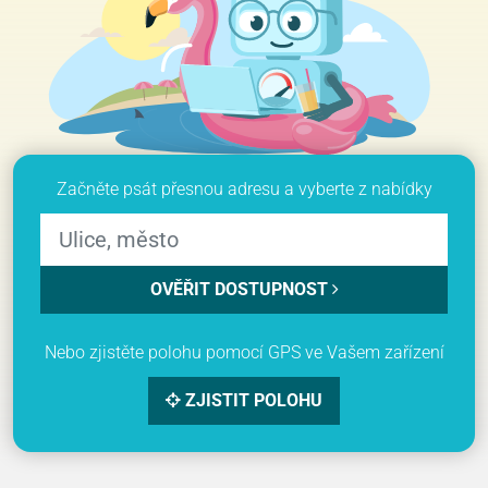
Začněte psát přesnou adresu a vyberte z nabídky
OVĚŘIT DOSTUPNOST
Nebo zjistěte polohu pomocí GPS ve Vašem zařízení
ZJISTIT POLOHU