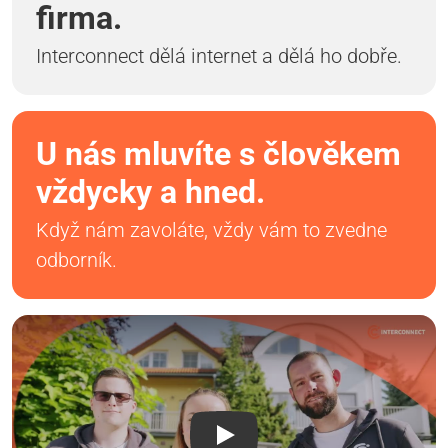
firma.
Interconnect dělá internet a dělá ho dobře.
U nás mluvíte s člověkem
vždycky a hned.
Když nám zavoláte, vždy vám to zvedne
odborník.