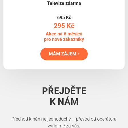
Televize zdarma
695 Kč
295 Kč
Akce na 6 měsíců
pro nové zákazníky
MÁM ZÁJEM
PŘEJDĚTE
K NÁM
Přechod k nám je jednoduchý – převod od operátora
vyřídíme za vás.