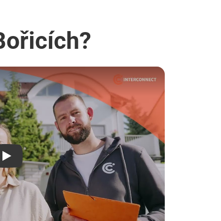
Bořicích?