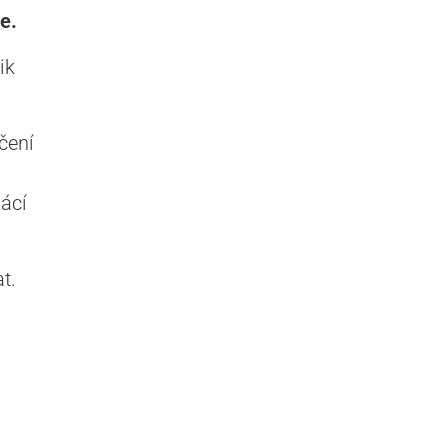
e.
ik
čení
ácí
t.