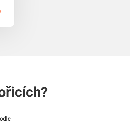
ořicích?
podle