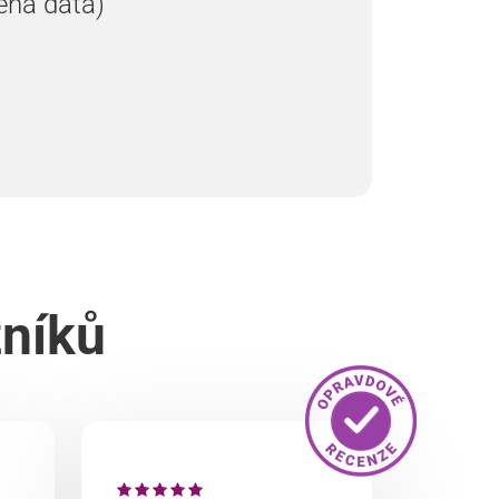
ená data)
zníků