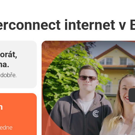
erconnect internet v 
orát,
ma.
 dobře.
m
vedne