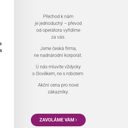
Přechod k nám
je jednoduchý – převod
od operátora vyřídíme
za vás.
s
Jsme česká firma,
s
ne nadnárodní korporát.
U nás mluvíte vždycky
s člověkem, ne s robotem.
Akční cena pro nové
zákazníky.
ZAVOLÁME VÁM