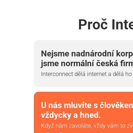
Proč Int
Nejsme nadnárodní korp
jsme normální česká fir
Interconnect dělá internet a dělá ho
U nás mluvíte s člověke
vždycky a hned.
Když nám zavoláte, vždy vám to z