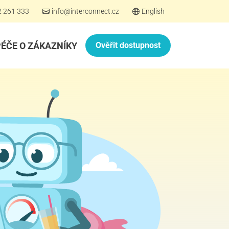
2 261 333
info@interconnect.cz
English
PÉČE O ZÁKAZNÍKY
Ověřit dostupnost