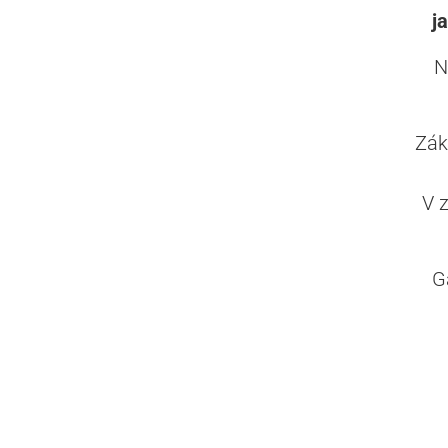
j
N
Zák
V 
G