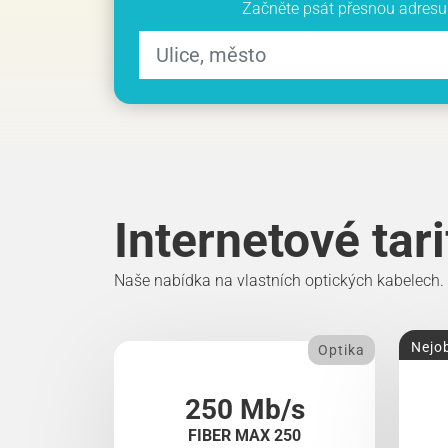
Začněte psát přesnou adresu 
Internetové tar
Naše nabídka na vlastních optických kabelech.
Nejob
Optika
250 Mb/s
FIBER MAX 250