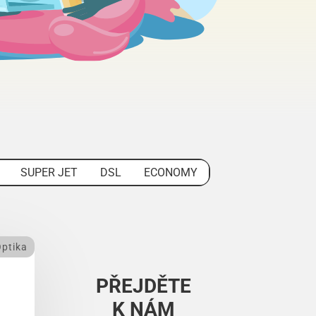
SUPER JET
DSL
ECONOMY
ptika
PŘEJDĚTE
K NÁM