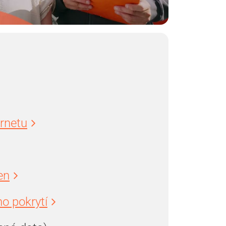
ernetu
en
o pokrytí