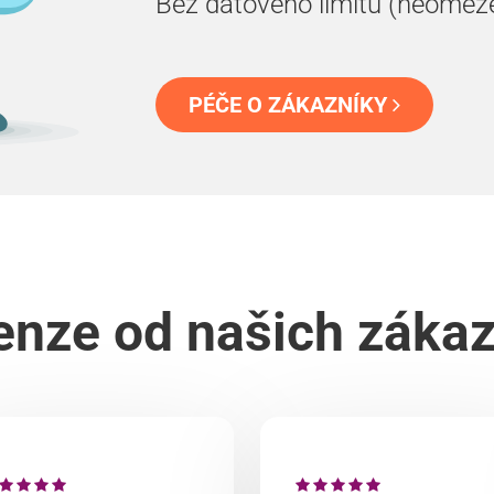
Bez datového limitu (neomez
PÉČE O ZÁKAZNÍKY
nze od našich záka