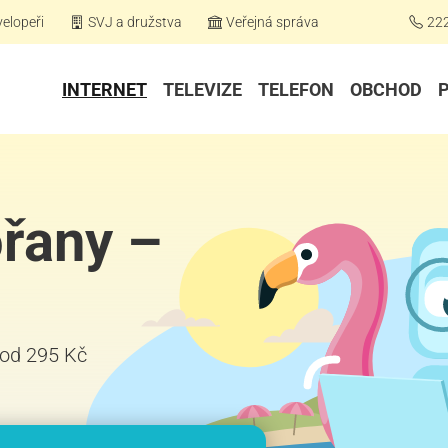
elopeři
SVJ a družstva
Veřejná správa
22
INTERNET
TELEVIZE
TELEFON
OBCHOD
ořany –
ž od 295 Kč