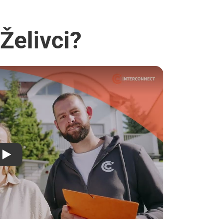
Želivci?