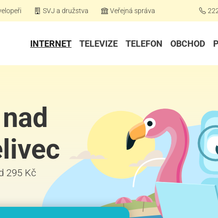
elopeři
SVJ a družstva
Veřejná správa
22
INTERNET
TELEVIZE
TELEFON
OBCHOD
 nad
livec
 od 295 Kč