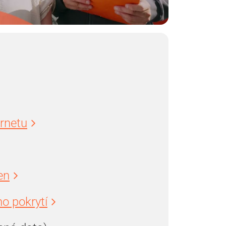
ernetu
en
o pokrytí