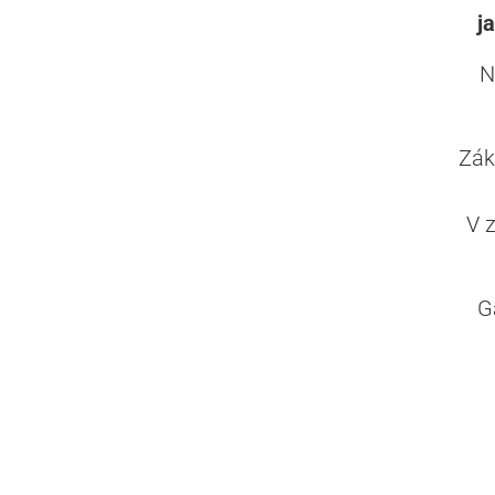
j
N
Zák
V 
G