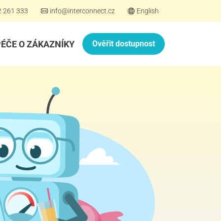
2 261 333
info@interconnect.cz
English
PÉČE O ZÁKAZNÍKY
Ověřit dostupnost