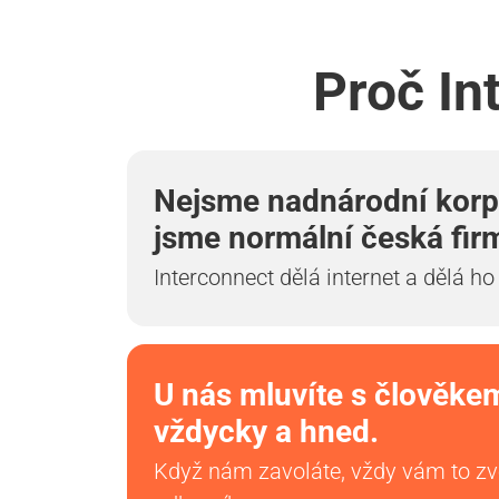
Proč In
Nejsme nadnárodní korp
jsme normální česká fir
Interconnect dělá internet a dělá ho
U nás mluvíte s člověke
vždycky a hned.
Když nám zavoláte, vždy vám to z