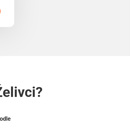
elivci?
podle