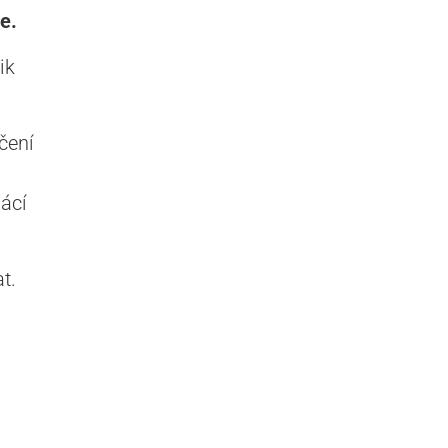
e.
ik
čení
ácí
t.