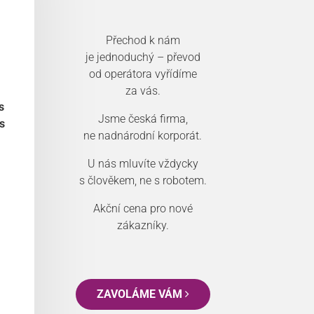
Přechod k nám
je jednoduchý – převod
od operátora vyřídíme
za vás.
s
Jsme česká firma,
s
ne nadnárodní korporát.
U nás mluvíte vždycky
s člověkem, ne s robotem.
Akční cena pro nové
zákazníky.
ZAVOLÁME VÁM