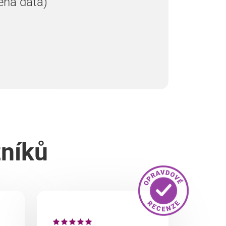
ená data)
zníků