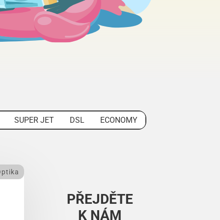
SUPER JET
DSL
ECONOMY
ptika
PŘEJDĚTE
K NÁM