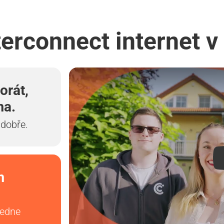
terconnect internet v 
orát,
ma.
 dobře.
m
vedne