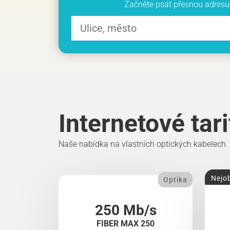
Začněte psát přesnou adresu 
Internetové tar
Naše nabídka na vlastních optických kabelech.
Nejob
Optika
250 Mb/s
FIBER MAX 250