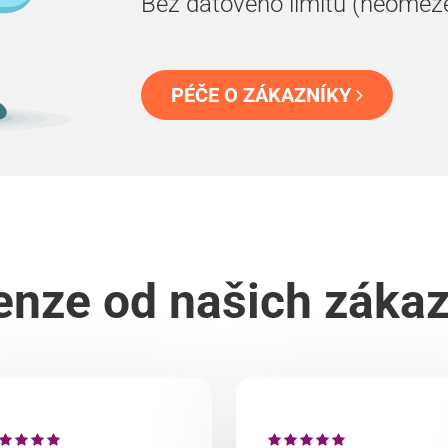
Bez datového limitu (neomez
PÉČE O ZÁKAZNÍKY
nze od našich záka