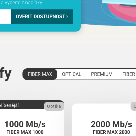
a vyberte z nabídky
OVĚŘIT DOSTUPNOST
ify
FIBER MAX
OPTICAL
PREMIUM
FIBER
líbenější
Optika
O
1000 Mb/s
2000 Mb/s
FIBER MAX 1000
FIBER MAX 2000