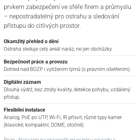
prvkem zabezpečení ve sféře firem a průmyslu
– nepostradatelný pro ostrahu a sledování
přístupu do citlivých prostor.
Okamžitý přehled o dění
Ostraha sleduje celý areál naráz, ne jen obchůzky.
Bezpečnost práce a provozu
Dohled nad BOZP i vytížením týmů (s právním ošetřením).
Digitální záznam
Dlouhá výdrž, bez ztráty kvality, detekce pohybu, vzdálený
přístup.
Flexibilní instalace
Analog, PoE po UTP, Wi-Fi, IR přísvit, různé typy kamer
(klasické, kompaktní, DOME, otočné).
Pozn.: Nasazení na pracovišti musí být v souladu s