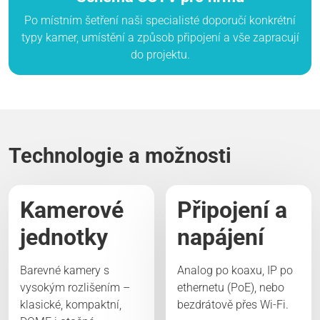
Po místním šetření naši specialisté doporučí konkrétní
typy kamer, umístění a způsob připojení a vše zapracují
do projektu.
Technologie a možnosti
Kamerové
Připojení a
jednotky
napájení
Barevné kamery s
Analog po koaxu, IP po
vysokým rozlišením –
ethernetu (PoE), nebo
klasické, kompaktní,
bezdrátově přes Wi-Fi.