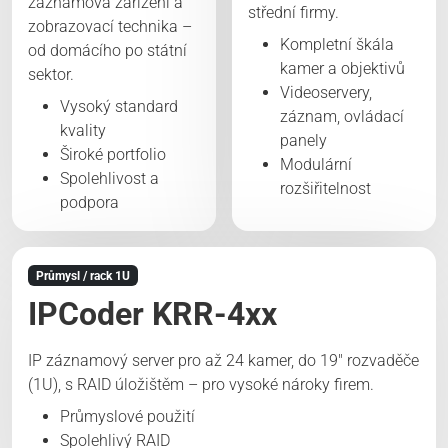
záznamová zařízení a
střední firmy.
zobrazovací technika –
Kompletní škála
od domácího po státní
kamer a objektivů
sektor.
Videoservery,
Vysoký standard
záznam, ovládací
kvality
panely
Široké portfolio
Modulární
Spolehlivost a
rozšiřitelnost
podpora
Průmysl / rack 1U
IPCoder KRR-4xx
IP záznamový server pro až 24 kamer, do 19″ rozvaděče
(1U), s RAID úložištěm – pro vysoké nároky firem.
Průmyslové použití
Spolehlivý RAID