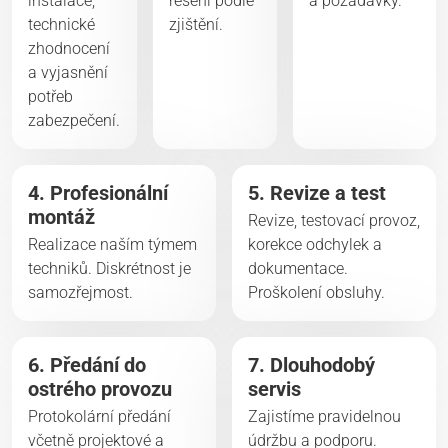
instalace,
řešení podle
a požadavky.
technické
zjištění.
zhodnocení
a vyjasnění
potřeb
zabezpečení.
4. Profesionální
5. Revize a test
montáž
Revize, testovací provoz,
Realizace naším týmem
korekce odchylek a
techniků. Diskrétnost je
dokumentace.
samozřejmost.
Proškolení obsluhy.
6. Předání do
7. Dlouhodobý
ostrého provozu
servis
Protokolární předání
Zajistíme pravidelnou
včetně projektové a
údržbu a podporu.