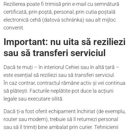
Rezilierea poate fi trimisă prin e-mail cu semnătură
certificată, prin poștă, personal, prin cutia poștală
electronică cehă (datová schránka) sau alt mijloc
convenit.
Important: nu uita să reziliezi
sau să transferi serviciul
Dacă te muți – în interiorul Cehiei sau în altă țară –
este esențial să reziliezi sau să transferi serviciul.
În caz contrar, contractul rămâne activ și vei continua
să plătești. Facturile neplătite pot duce la acțiuni
legale sau executare silită.
Dacă ți-a fost oferit echipament închiriat (de exemplu,
router sau modem), trebuie să îl returnezi personal
sau să îl trimiți bine ambalat prin curier. Tehnicienii