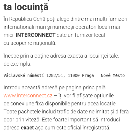
ta locuință
În Republica Cehă poți alege dintre mai mulți furnizori
internaționali mari și numeroși operatori locali mai
mici.
INTERCONNECT
este un furnizor local
cu acoperire națională.
Începe prin a obține adresa exactă a locuinței tale,
de exemplu:
Václavské náměstí 1282/51, 11000 Praga – Nové Město
Introdu această adresă pe pagina principală
www.interconnect.cz
– îți vor fi afișate opțiunile
de conexiune fixă disponibile pentru acea locație.
Toate pachetele includ trafic de date nelimitat și diferă
doar prin viteză. Este foarte important să introduci
adresa
exact
așa cum este oficial înregistrată.