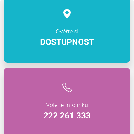
Ověřte si
DOSTUPNOST
Volejte infolinku
222 261 333