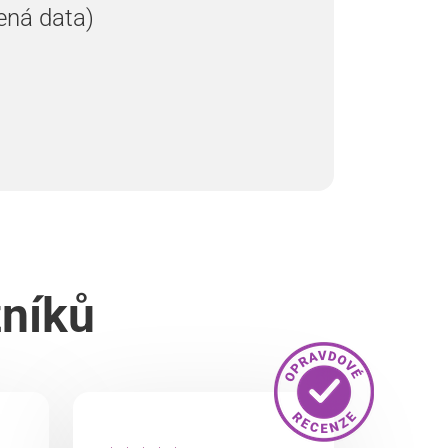
ená data)
zníků