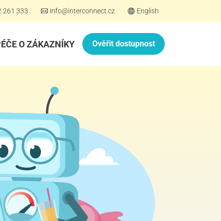
2 261 333
info@interconnect.cz
English
PÉČE O ZÁKAZNÍKY
Ověřit dostupnost