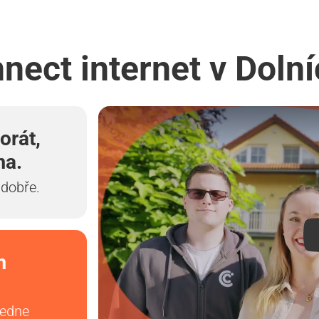
nnect internet v Doln
orát,
ma.
 dobře.
m
vedne