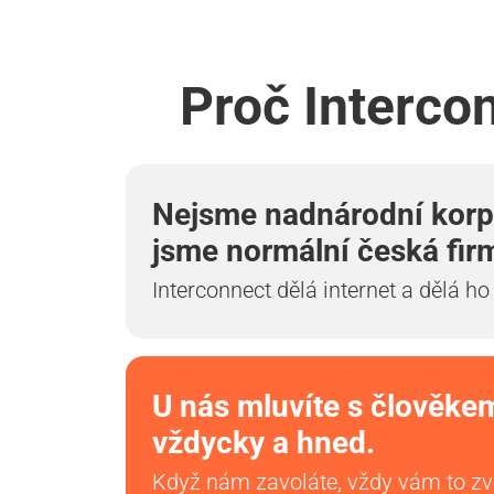
Proč Interco
Nejsme nadnárodní korp
jsme normální česká fir
Interconnect dělá internet a dělá ho
U nás mluvíte s člověke
vždycky a hned.
Když nám zavoláte, vždy vám to z