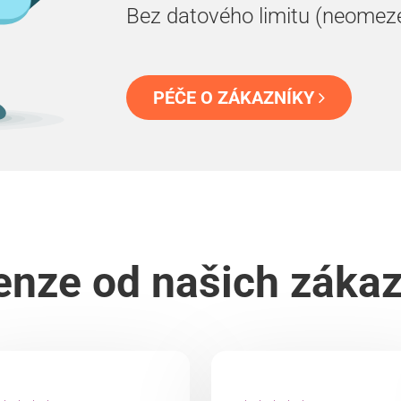
Bez datového limitu (neomez
PÉČE O ZÁKAZNÍKY
nze od našich záka