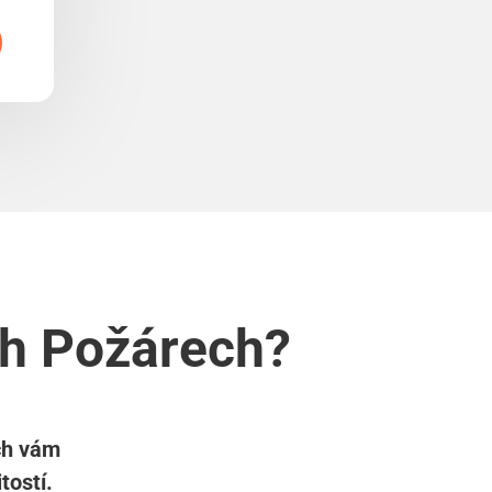
ch Požárech?
ech vám
tostí.