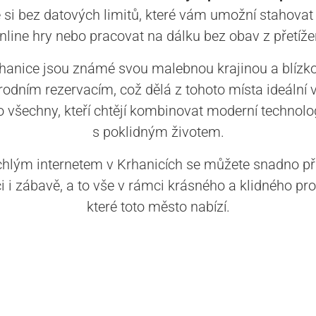
e si bez datových limitů, které vám umožní stahovat 
nline hry nebo pracovat na dálku bez obav z přetížen
hanice jsou známé svou malebnou krajinou a blízko
írodním rezervacím, což dělá z tohoto místa ideální 
o všechny, kteří chtějí kombinovat moderní technolo
s poklidným životem.
chlým internetem v Krhanicích se můžete snadno při
i i zábavě, a to vše v rámci krásného a klidného pro
které toto město nabízí.