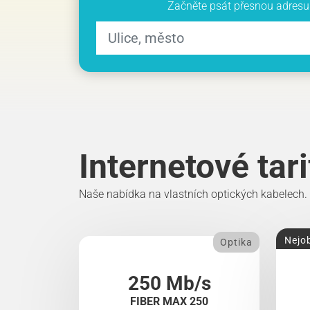
Začněte psát přesnou adresu 
Internetové tar
Naše nabídka na vlastních optických kabelech.
Nejob
Optika
250 Mb/s
FIBER MAX 250