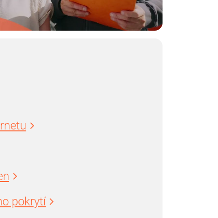
ernetu
en
o pokrytí