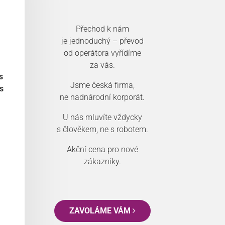
Přechod k nám
je jednoduchý – převod
od operátora vyřídíme
za vás.
s
Jsme česká firma,
s
ne nadnárodní korporát.
U nás mluvíte vždycky
s člověkem, ne s robotem.
Akční cena pro nové
zákazníky.
ZAVOLÁME VÁM