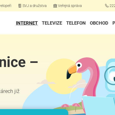
elopeři
SVJ a družstva
Veřejná správa
22
INTERNET
TELEVIZE
TELEFON
OBCHOD
nice –
žárech již