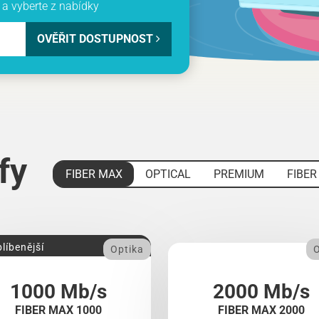
a vyberte z nabídky
OVĚŘIT DOSTUPNOST
ify
FIBER MAX
OPTICAL
PREMIUM
FIBER
líbenější
Optika
O
1000 Mb/s
2000 Mb/s
FIBER MAX 1000
FIBER MAX 2000