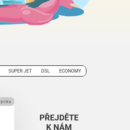
SUPER JET
DSL
ECONOMY
ptika
PŘEJDĚTE
K NÁM