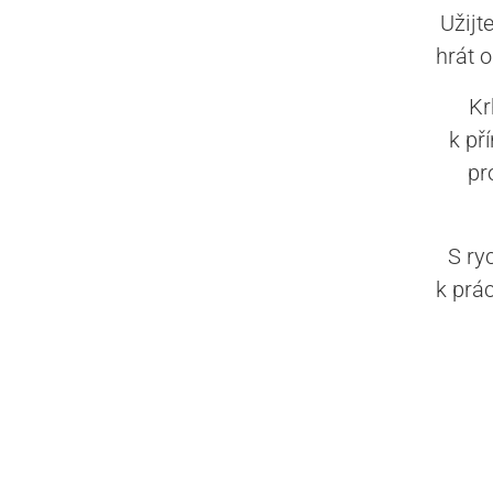
Užijt
hrát o
Kr
k př
pr
S ry
k prác