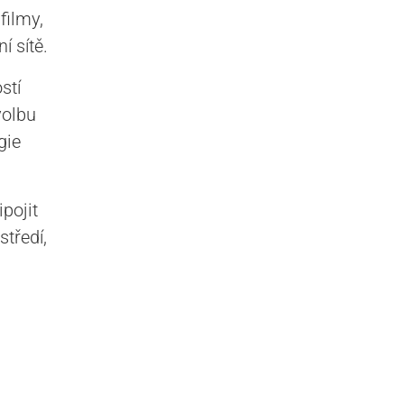
filmy,
í sítě.
stí
volbu
gie
pojit
středí,