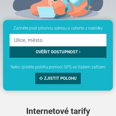
Začněte psát přesnou adresu a vyberte z nabídky
OVĚŘIT DOSTUPNOST
Nebo zjistěte polohu pomocí GPS ve Vašem zařízení
ZJISTIT POLOHU
Internetové tarify