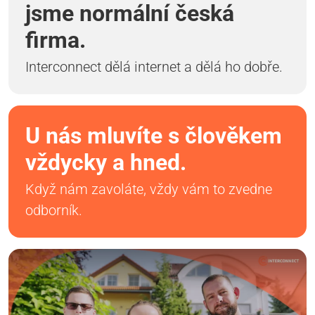
jsme normální česká
firma.
Interconnect dělá internet a dělá ho dobře.
U nás mluvíte s člověkem
vždycky a hned.
Když nám zavoláte, vždy vám to zvedne
odborník.