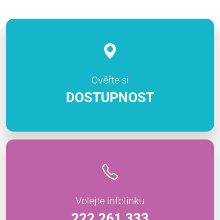
Ověřte si
DOSTUPNOST
Volejte infolinku
222 261 333