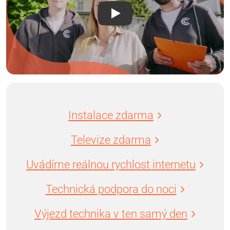
Instalace zdarma
Televize zdarma
Uvádíme reálnou rychlost internetu
Technická podpora do noci
Výjezd technika v ten samý den