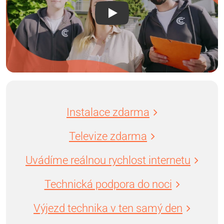
Instalace zdarma
Televize zdarma
Uvádíme reálnou rychlost internetu
Technická podpora do noci
Výjezd technika v ten samý den