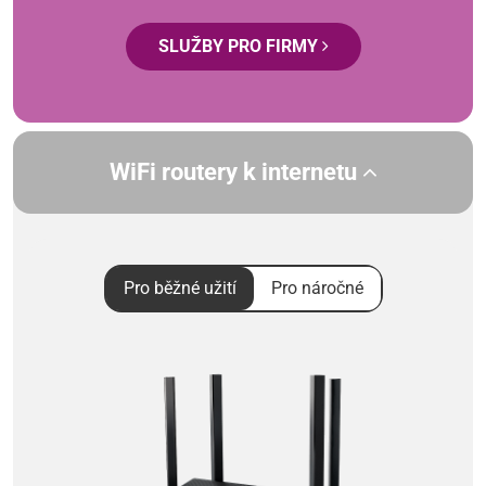
SLUŽBY PRO FIRMY
WiFi routery k internetu
Pro běžné užití
Pro náročné