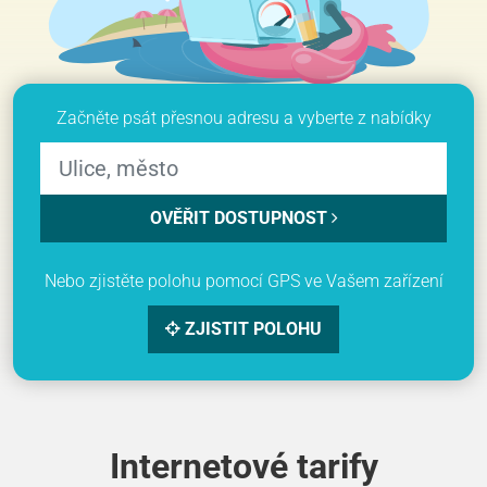
Začněte psát přesnou adresu a vyberte z nabídky
OVĚŘIT DOSTUPNOST
Nebo zjistěte polohu pomocí GPS ve Vašem zařízení
ZJISTIT POLOHU
Internetové tarify