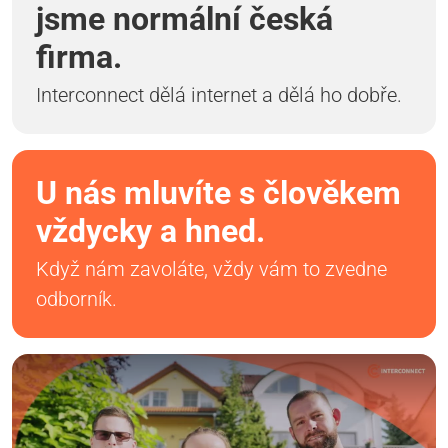
jsme normální česká
firma.
Interconnect dělá internet a dělá ho dobře.
U nás mluvíte s člověkem
vždycky a hned.
Když nám zavoláte, vždy vám to zvedne
odborník.