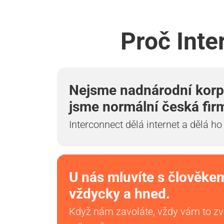
Proč Inte
Nejsme nadnárodní korp
jsme normální česká fir
Interconnect dělá internet a dělá ho
U nás mluvíte s člověke
vždycky a hned.
Když nám zavoláte, vždy vám to z