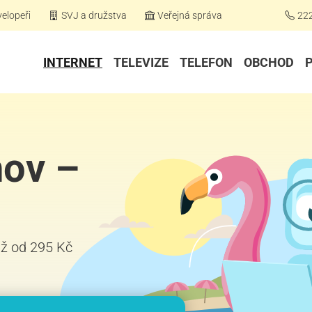
elopeři
SVJ a družstva
Veřejná správa
22
INTERNET
TELEVIZE
TELEFON
OBCHOD
hov –
již od 295 Kč