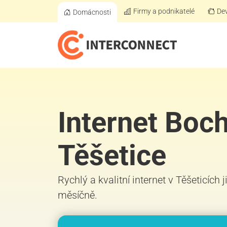
Firmy a podnikatelé
Dev
Domácnosti
Internet Boc
Těšetice
Rychlý a kvalitní internet v Těšeticích 
měsíčně.