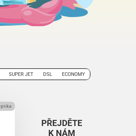
SUPER JET
DSL
ECONOMY
ptika
PŘEJDĚTE
K NÁM