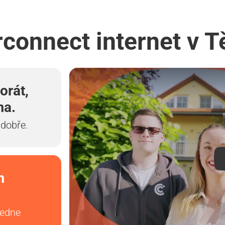
rconnect internet v T
orát,
ma.
 dobře.
m
vedne