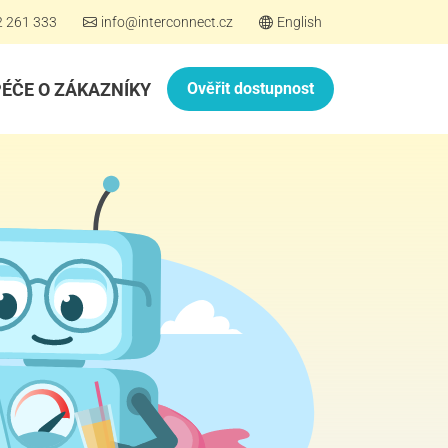
2 261 333
info@interconnect.cz
English
PÉČE O ZÁKAZNÍKY
Ověřit dostupnost