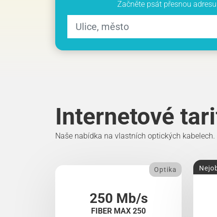
Začněte psát přesnou adresu 
Internetové tar
Naše nabídka na vlastních optických kabelech.
Nejob
Optika
250 Mb/s
FIBER MAX 250