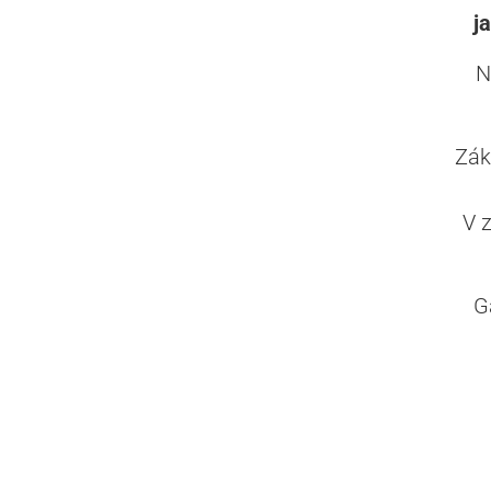
j
N
Zák
V 
G