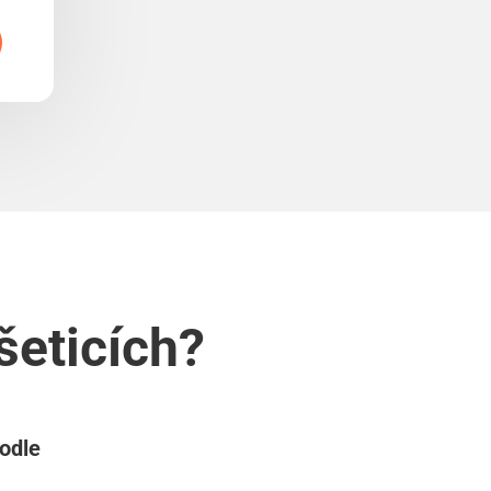
šeticích?
podle