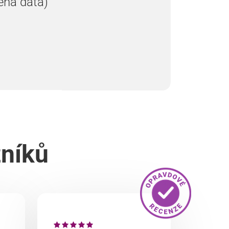
ená data)
zníků