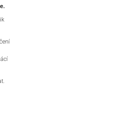
e.
ik
čení
ácí
t.