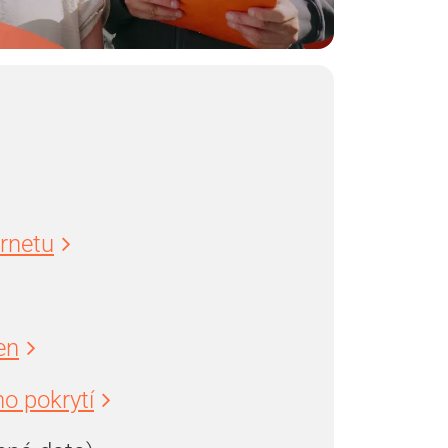
ernetu
en
o pokrytí