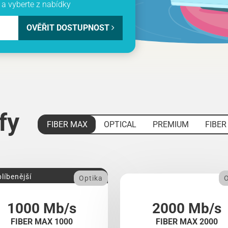
a vyberte z nabídky
OVĚŘIT DOSTUPNOST
ify
FIBER MAX
OPTICAL
PREMIUM
FIBER
líbenější
Optika
O
1000 Mb/s
2000 Mb/s
FIBER MAX 1000
FIBER MAX 2000