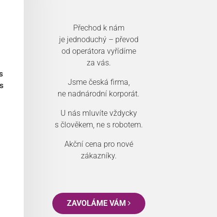
Přechod k nám
je jednoduchý – převod
od operátora vyřídíme
za vás.
s
Jsme česká firma,
s
ne nadnárodní korporát.
U nás mluvíte vždycky
s člověkem, ne s robotem.
Akční cena pro nové
zákazníky.
ZAVOLÁME VÁM