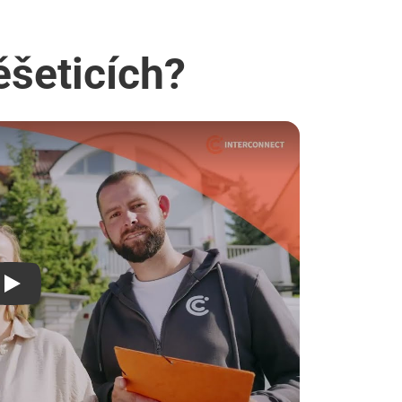
ěšeticích?