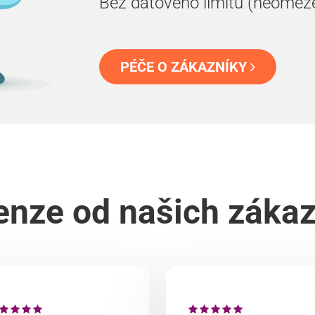
Bez datového limitu (neomez
PÉČE O ZÁKAZNÍKY
nze od našich záka