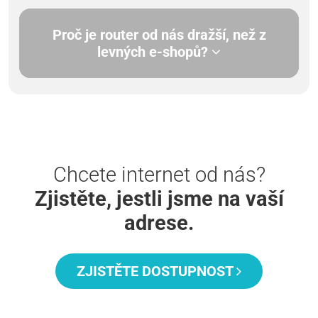
Proč je router od nás dražší, než z
levných e-shopů?
Chcete internet od nás?
Zjistěte, jestli jsme na vaší
adrese.
ZJISTĚTE DOSTUPNOST