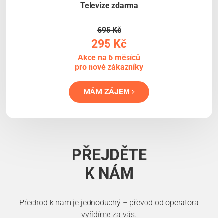
Televize zdarma
695 Kč
295 Kč
Akce na 6 měsíců
pro nové zákazníky
MÁM ZÁJEM
PŘEJDĚTE
K NÁM
Přechod k nám je jednoduchý – převod od operátora
vyřídíme za vás.