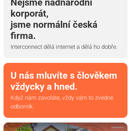
Nejsme nadnárodní
korporát,
jsme normální česká
firma.
Interconnect dělá internet a dělá ho dobře.
U nás mluvíte s člověkem
vždycky a hned.
Když nám zavoláte, vždy vám to zvedne
odborník.