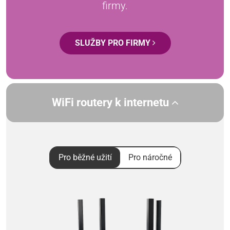
firmy.
SLUŽBY PRO FIRMY
WiFi routery k internetu
Pro běžné užití
Pro náročné