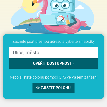
Začněte psát přesnou adresu a vyberte z nabídky
OVĚŘIT DOSTUPNOST
Nebo zjistěte polohu pomocí GPS ve Vašem zařízení
ZJISTIT POLOHU