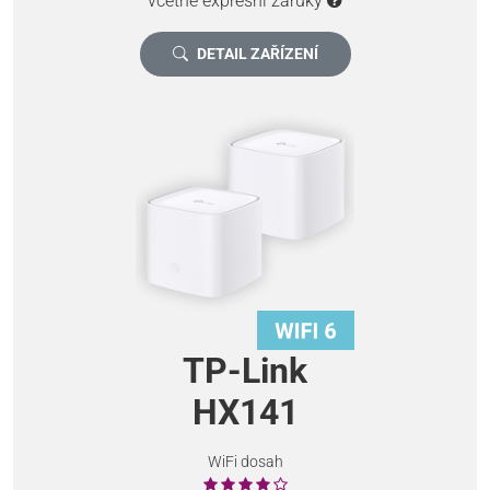
včetně expresní záruky
DETAIL ZAŘÍZENÍ
TP-Link
HX141
WiFi dosah