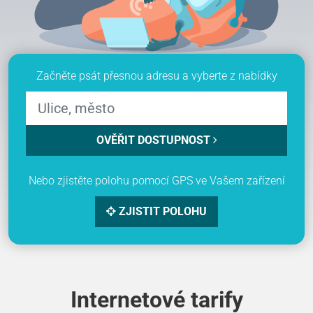
Začněte psát přesnou adresu a vyberte z nabídky
OVĚŘIT DOSTUPNOST
Nebo zjistěte polohu pomocí GPS ve Vašem zařízení
ZJISTIT POLOHU
Internetové tarify