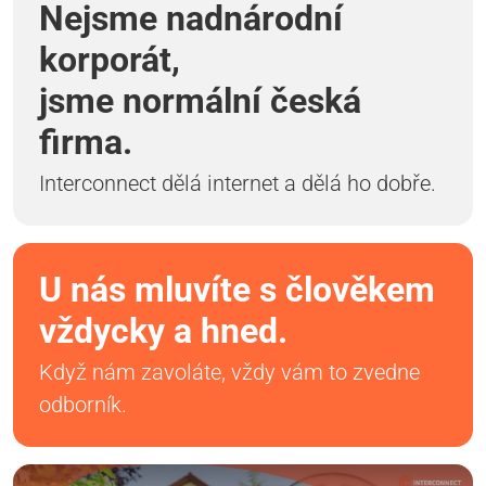
Nejsme nadnárodní
korporát,
jsme normální česká
firma.
Interconnect dělá internet a dělá ho dobře.
U nás mluvíte s člověkem
vždycky a hned.
Když nám zavoláte, vždy vám to zvedne
odborník.