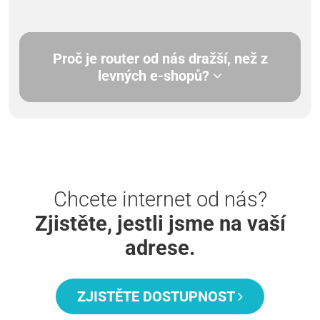
Proč je router od nás dražší, než z
levných e-shopů?
Chcete internet od nás?
Zjistěte, jestli jsme na vaší
adrese.
ZJISTĚTE DOSTUPNOST