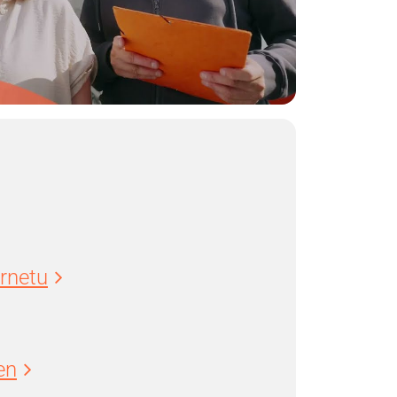
ernetu
en