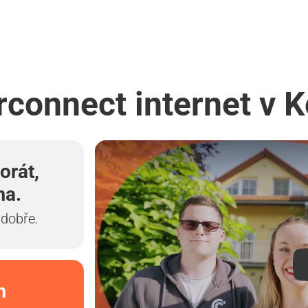
rconnect internet v 
orát,
ma.
 dobře.
m