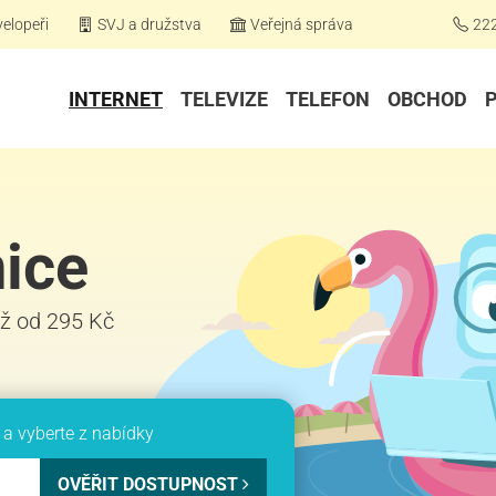
elopeři
SVJ a družstva
Veřejná správa
22
INTERNET
TELEVIZE
TELEFON
OBCHOD
nice
již od 295 Kč
a vyberte z nabídky
OVĚŘIT DOSTUPNOST