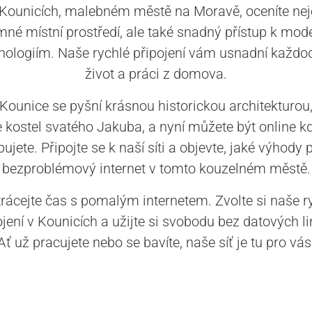
Kounicích, malebném městě na Moravě, oceníte ne
mné místní prostředí, ale také snadný přístup k mo
nologiím. Naše rychlé připojení vám usnadní každo
život a práci z domova.
Kounice se pyšní krásnou historickou architekturou
e kostel svatého Jakuba, a nyní můžete být online k
ujete. Připojte se k naší síti a objevte, jaké výhody 
bezproblémový internet v tomto kouzelném městě.
rácejte čas s pomalým internetem. Zvolte si naše r
ojení v Kounicích a užijte si svobodu bez datových li
Ať už pracujete nebo se bavíte, naše síť je tu pro vás