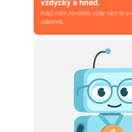
vždycky a hned.
Když nám zavoláte, vždy vám to z
odborník.