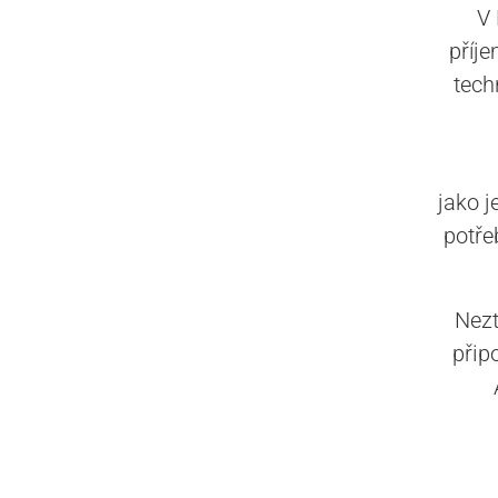
V 
příje
tech
jako j
potřeb
Nezt
přip