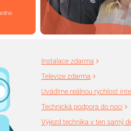
vedne
Instalace zdarma
Televize zdarma
Uvádíme reálnou rychlost int
Technická podpora do noci
Výjezd technika v ten samý d