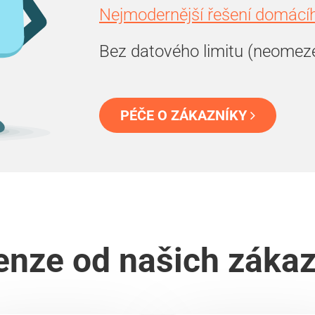
Nejmodernější řešení domácíh
Bez datového limitu (neomez
PÉČE O ZÁKAZNÍKY
nze od našich záka