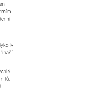
jen
derním
denní
,
dykoliv
přináší
ychlé
mitů.
!