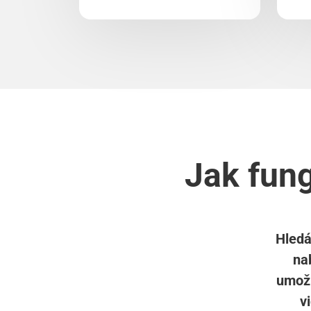
Jak fung
Hledá
nab
umožn
v