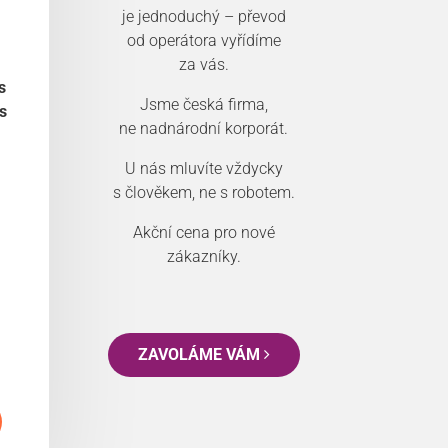
je jednoduchý – převod
od operátora vyřídíme
za vás.
s
Jsme česká firma,
s
ne nadnárodní korporát.
U nás mluvíte vždycky
s člověkem, ne s robotem.
Akční cena pro nové
zákazníky.
ZAVOLÁME VÁM