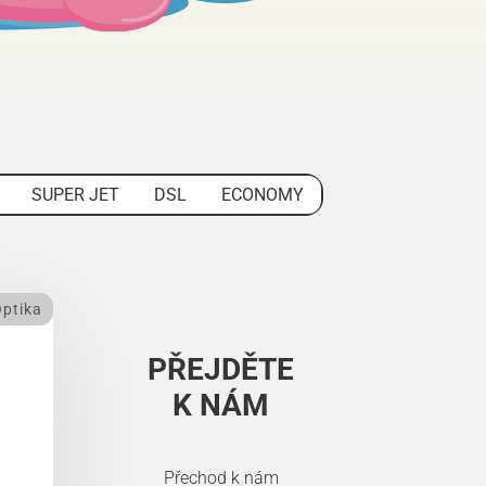
SUPER JET
DSL
ECONOMY
ptika
PŘEJDĚTE
K NÁM
Přechod k nám