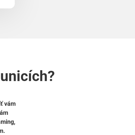
ounicích?
íť vám
 vám
aming,
m.