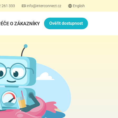
2 261 333
info@interconnect.cz
English
PÉČE O ZÁKAZNÍKY
Ověřit dostupnost