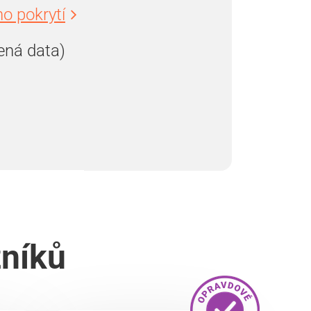
o pokrytí
ená data)
zníků