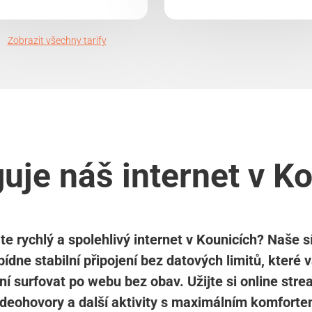
Zobrazit všechny tarify
uje náš internet v K
te rychlý a spolehlivý internet v Kounicích? Naše s
ídne stabilní připojení bez datových limitů, které
í surfovat po webu bez obav. Užijte si online stre
ideohovory a další aktivity s maximálním komforte