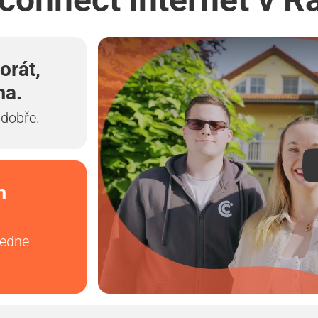
orát,
ma.
 dobře.
m
vedne