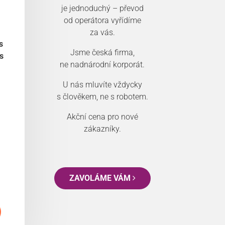
je jednoduchý – převod
od operátora vyřídíme
za vás.
s
Jsme česká firma,
s
ne nadnárodní korporát.
U nás mluvíte vždycky
s člověkem, ne s robotem.
Akční cena pro nové
zákazníky.
ZAVOLÁME VÁM