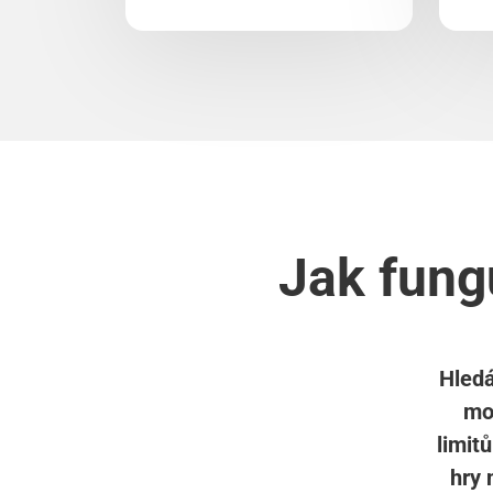
Jak fung
Hledá
mo
limit
hry 