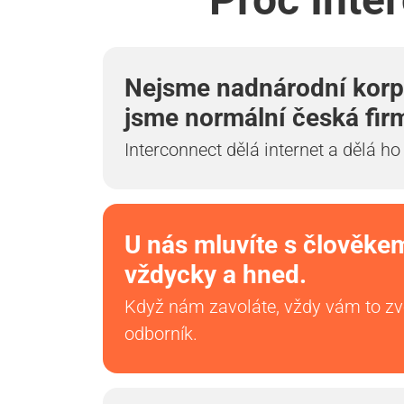
Nejsme nadnárodní korp
jsme normální česká fir
Interconnect dělá internet a dělá ho
U nás mluvíte s člověke
vždycky a hned.
Když nám zavoláte, vždy vám to z
odborník.