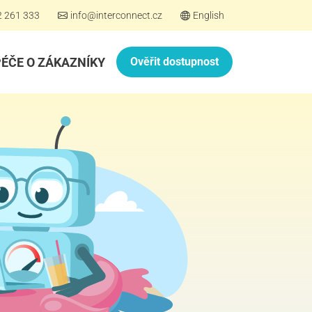
2 261 333
info@interconnect.cz
English
PÉČE O ZÁKAZNÍKY
Ověřit dostupnost