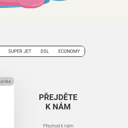
SUPER JET
DSL
ECONOMY
ptika
PŘEJDĚTE
K NÁM
Přechod k nám