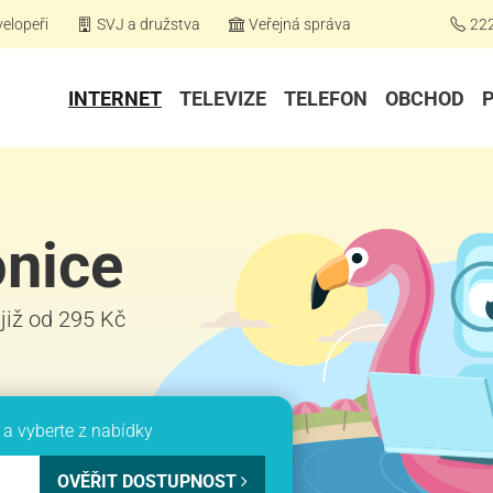
elopeři
SVJ a družstva
Veřejná správa
22
INTERNET
TELEVIZE
TELEFON
OBCHOD
onice
 již od 295 Kč
a vyberte z nabídky
OVĚŘIT DOSTUPNOST