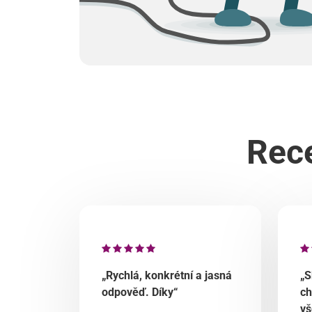
Rece
„Rychlá, konkrétní a jasná
„S
odpověď. Díky“
ch
vš