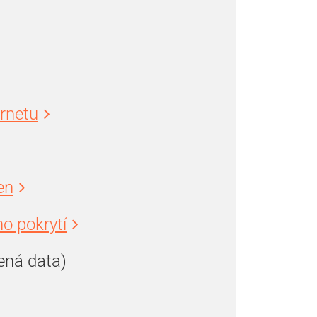
ernetu
en
o pokrytí
ená data)