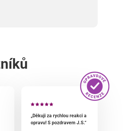
zníků
„Děkuji za rychlou reakci a
opravu! S pozdravem J.S.“