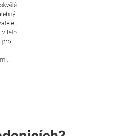
 skvělé
alebný
vatele.
 v této
t pro
ími.
adonicích?