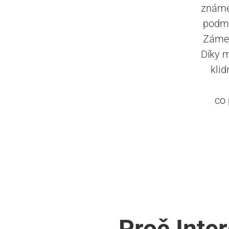
známé 
podmí
Zámek 
Díky m
klid
co 
Proč Inte