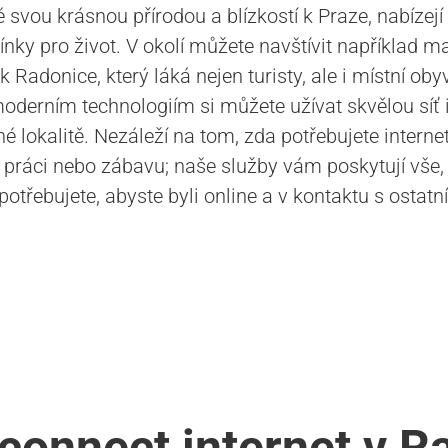
svou krásnou přírodou a blízkostí k Praze, nabízejí
nky pro život. V okolí můžete navštívit například m
Radonice, který láká nejen turisty, ale i místní oby
oderním technologiím si můžete užívat skvělou síť i
né lokalitě. Nezáleží na tom, zda potřebujete interne
práci nebo zábavu; naše služby vám poskytují vše,
potřebujete, abyste byli online a v kontaktu s ostatn
rconnect internet v R