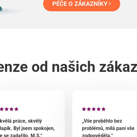
PÉČE O ZÁKAZNÍKY
nze od našich záka
kvělá práce, skvělý
„Vše proběhlo bez
lapík. Byl jsem spokojen,
problémů, milá paní vše
e se zadařilo. M.S.“
zodpověděla.“