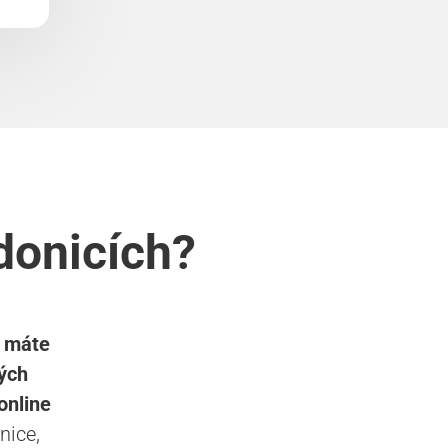
donicích?
s máte
ých
online
ice,