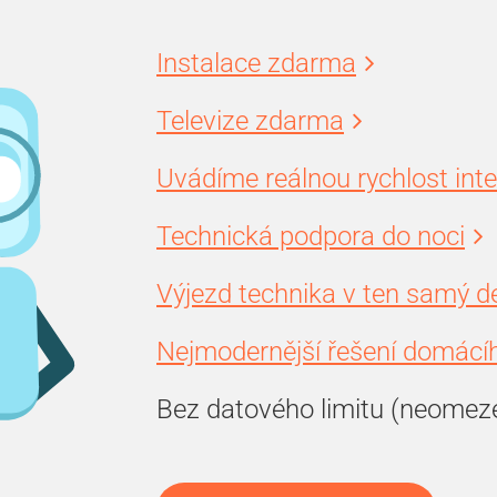
Instalace zdarma
Televize zdarma
Uvádíme reálnou rychlost int
Technická podpora do noci
Výjezd technika v ten samý d
Nejmodernější řešení domácíh
Bez datového limitu (neomez