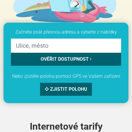
Začněte psát přesnou adresu a vyberte z nabídky
OVĚŘIT DOSTUPNOST
Nebo zjistěte polohu pomocí GPS ve Vašem zařízení
ZJISTIT POLOHU
Internetové tarify