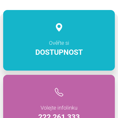
Ověřte si
DOSTUPNOST
Volejte infolinku
222 261 333