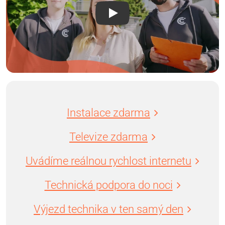
Instalace zdarma
Televize zdarma
Uvádíme reálnou rychlost internetu
Technická podpora do noci
Výjezd technika v ten samý den