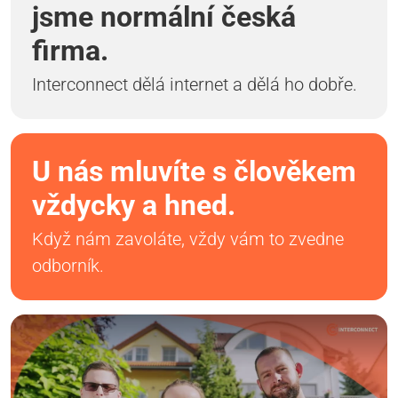
jsme normální česká
firma.
Interconnect dělá internet a dělá ho dobře.
U nás mluvíte s člověkem
vždycky a hned.
Když nám zavoláte, vždy vám to zvedne
odborník.