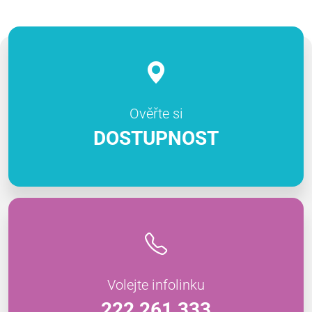
Ověřte si
DOSTUPNOST
Volejte infolinku
222 261 333