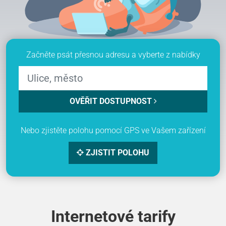
Začněte psát přesnou adresu a vyberte z nabídky
OVĚŘIT DOSTUPNOST
Nebo zjistěte polohu pomocí GPS ve Vašem zařízení
ZJISTIT POLOHU
Internetové tarify