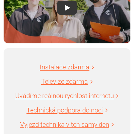
Instalace zdarma
Televize zdarma
Uvádíme reálnou rychlost internetu
Technická podpora do noci
Výjezd technika v ten samý den