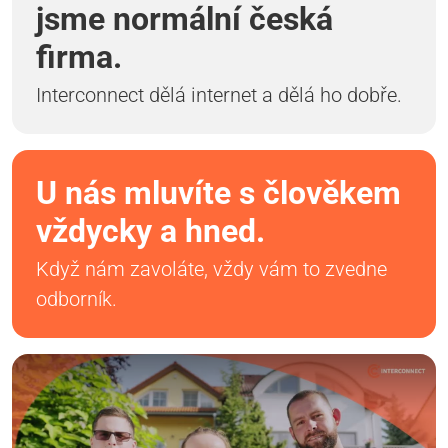
jsme normální česká
firma.
Interconnect dělá internet a dělá ho dobře.
U nás mluvíte s člověkem
vždycky a hned.
Když nám zavoláte, vždy vám to zvedne
odborník.