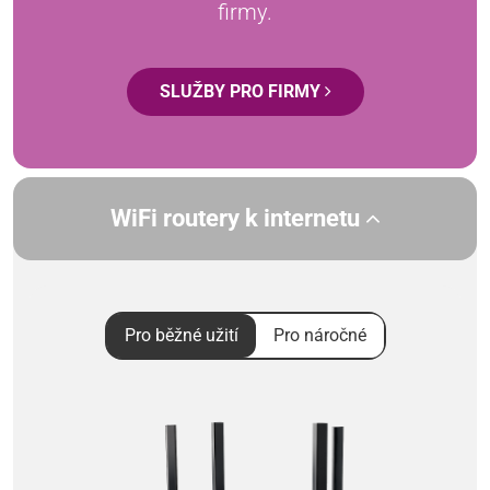
firmy.
SLUŽBY PRO FIRMY
WiFi routery k internetu
Pro běžné užití
Pro náročné