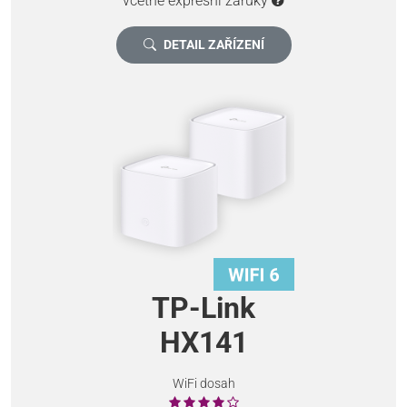
včetně expresní záruky
DETAIL ZAŘÍZENÍ
TP-Link
HX141
WiFi dosah