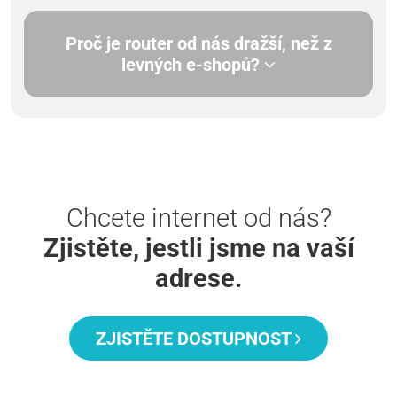
Proč je router od nás dražší, než z
levných e-shopů?
Chcete internet od nás?
Zjistěte, jestli jsme na vaší
adrese.
ZJISTĚTE DOSTUPNOST