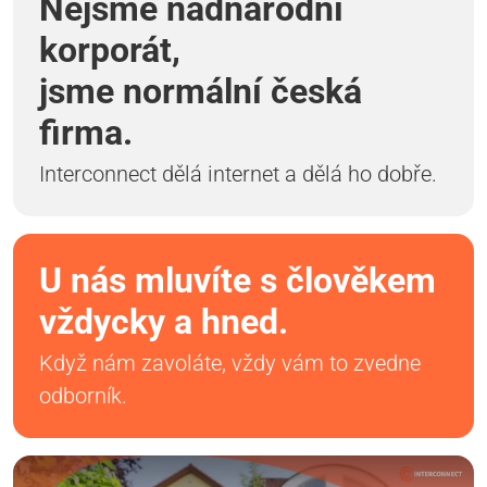
Nejsme nadnárodní
korporát,
jsme normální česká
firma.
Interconnect dělá internet a dělá ho dobře.
U nás mluvíte s člověkem
vždycky a hned.
Když nám zavoláte, vždy vám to zvedne
odborník.