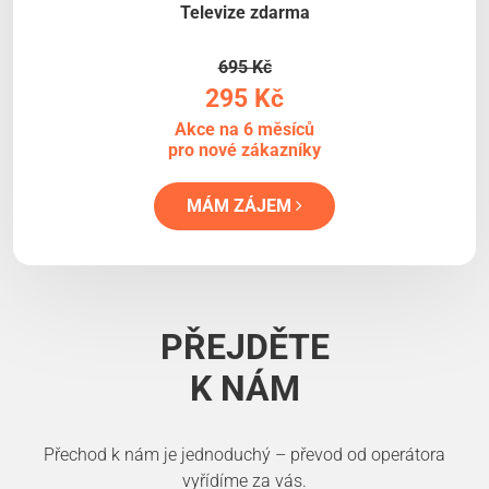
Televize zdarma
695 Kč
295 Kč
Akce na 6 měsíců
pro nové zákazníky
MÁM ZÁJEM
PŘEJDĚTE
K NÁM
Přechod k nám je jednoduchý – převod od operátora
vyřídíme za vás.