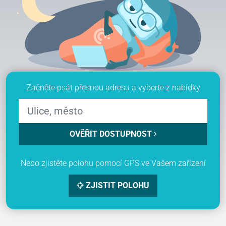
Začněte psát přesnou adresu a vyberte z nabídky
OVĚŘIT DOSTUPNOST
Nebo zjistěte polohu pomocí GPS ve Vašem zařízení
ZJISTIT POLOHU