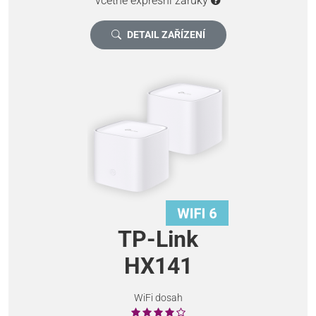
včetně expresní záruky
DETAIL ZAŘÍZENÍ
TP-Link
HX141
WiFi dosah