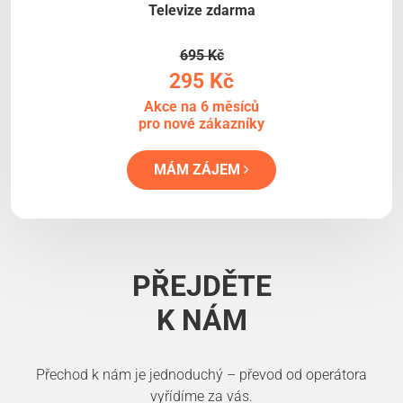
Televize zdarma
695 Kč
295 Kč
Akce na 6 měsíců
pro nové zákazníky
MÁM ZÁJEM
PŘEJDĚTE
K NÁM
Přechod k nám je jednoduchý – převod od operátora
vyřídíme za vás.