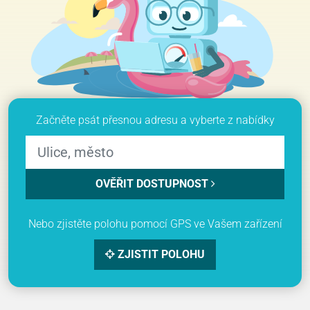
Začněte psát přesnou adresu a vyberte z nabídky
OVĚŘIT DOSTUPNOST
Nebo zjistěte polohu pomocí GPS ve Vašem zařízení
ZJISTIT POLOHU