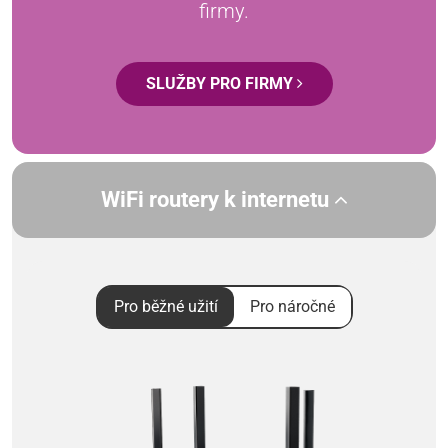
firmy.
SLUŽBY PRO FIRMY
WiFi routery k internetu
Pro běžné užití
Pro náročné