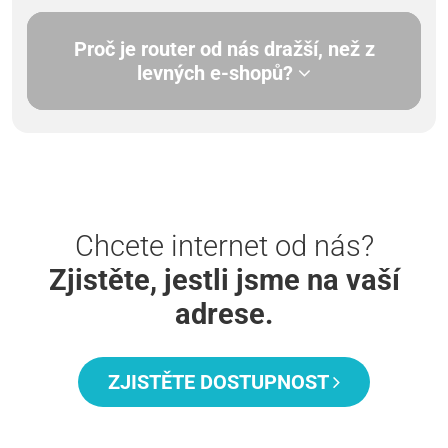
Proč je router od nás dražší, než z
levných e-shopů?
Chcete internet od nás?
Zjistěte, jestli jsme na vaší
adrese.
ZJISTĚTE DOSTUPNOST