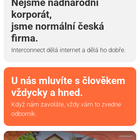
Nejsme nadnárodní
korporát,
jsme normální česká
firma.
Interconnect dělá internet a dělá ho dobře.
U nás mluvíte s člověkem
vždycky a hned.
Když nám zavoláte, vždy vám to zvedne
odborník.