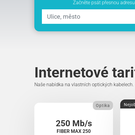
Začněte psát přesnou adresu 
Internetové tar
Naše nabídka na vlastních optických kabelech.
Nejob
Optika
250 Mb/s
FIBER MAX 250