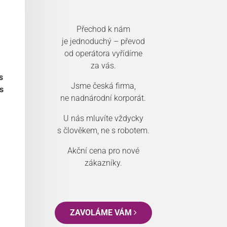
Přechod k nám
je jednoduchý – převod
od operátora vyřídíme
za vás.
s
Jsme česká firma,
s
ne nadnárodní korporát.
U nás mluvíte vždycky
s člověkem, ne s robotem.
Akční cena pro nové
zákazníky.
ZAVOLÁME VÁM