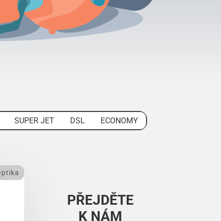
SUPER JET
DSL
ECONOMY
ptika
PŘEJDĚTE
K NÁM