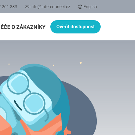
2 261 333
info@interconnect.cz
English
PÉČE O ZÁKAZNÍKY
Ověřit dostupnost