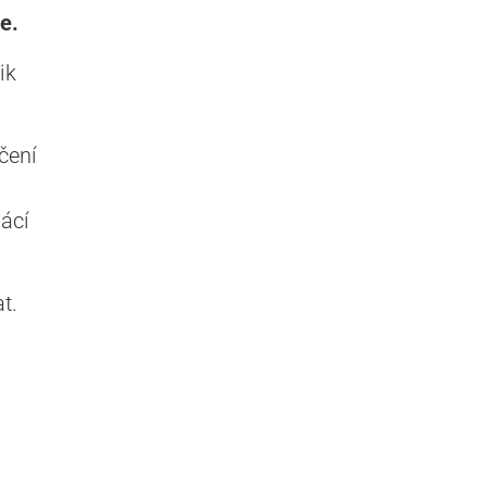
e.
ik
čení
ácí
t.