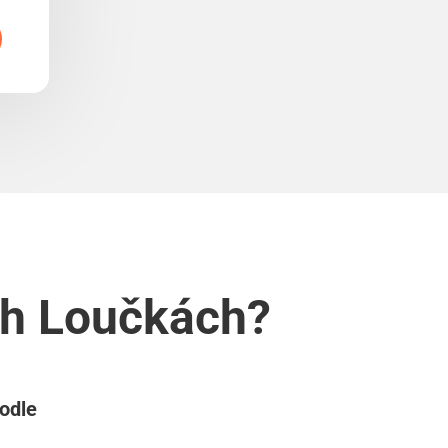
ích Loučkách?
podle