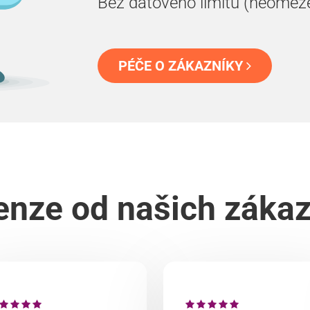
Bez datového limitu (neomez
PÉČE O ZÁKAZNÍKY
nze od našich záka