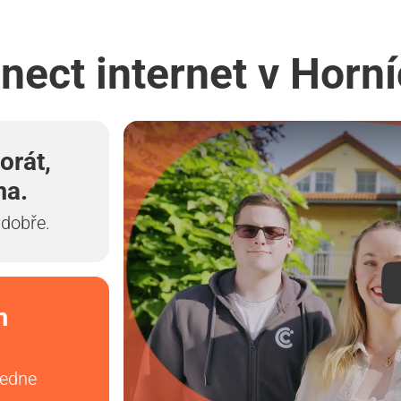
nect internet v Hor
orát,
ma.
 dobře.
m
vedne