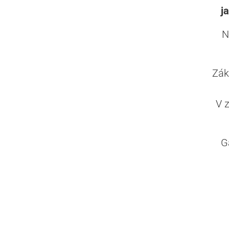
j
N
Zák
V 
G