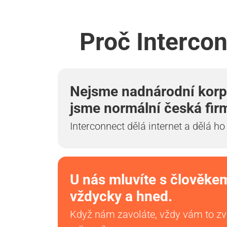
Proč Intercon
Nejsme nadnárodní korp
jsme normální česká fir
Interconnect dělá internet a dělá ho
U nás mluvíte s člověke
vždycky a hned.
Když nám zavoláte, vždy vám to z