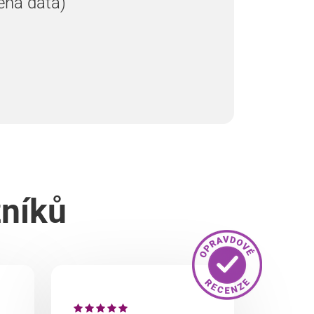
ená data)
zníků