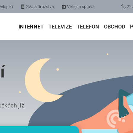
elopeři
SVJ a družstva
Veřejná správa
22
INTERNET
TELEVIZE
TELEFON
OBCHOD
í
učkách již