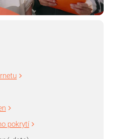
ernetu
en
o pokrytí