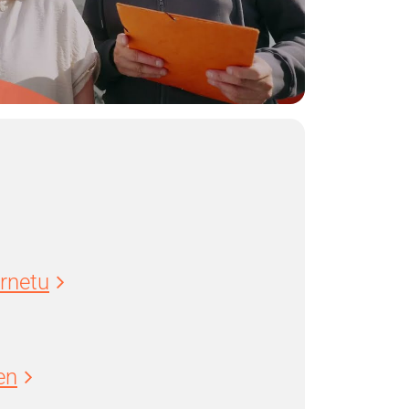
ernetu
en