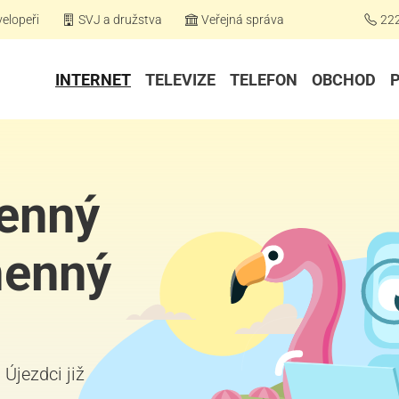
elopeři
SVJ a družstva
Veřejná správa
22
INTERNET
TELEVIZE
TELEFON
OBCHOD
menný
menný
Újezdci již