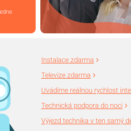
vedne
Instalace zdarma
Televize zdarma
Uvádíme reálnou rychlost int
Technická podpora do noci
Výjezd technika v ten samý d