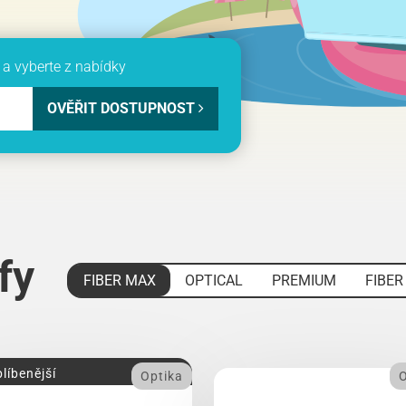
a vyberte z nabídky
OVĚŘIT DOSTUPNOST
ify
FIBER MAX
OPTICAL
PREMIUM
FIBER
líbenější
Optika
O