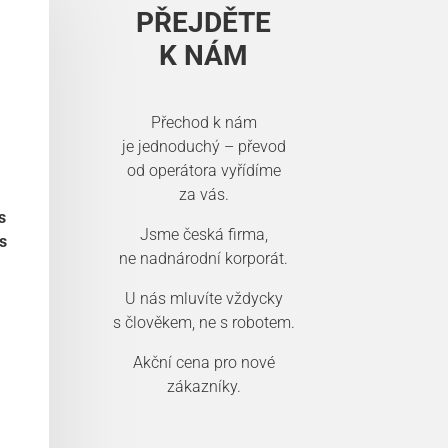
PŘEJDĚTE
K NÁM
Přechod k nám
je jednoduchý – převod
od operátora vyřídíme
za vás.
s
Jsme česká firma,
s
ne nadnárodní korporát.
U nás mluvíte vždycky
s člověkem, ne s robotem.
Akční cena pro nové
zákazníky.