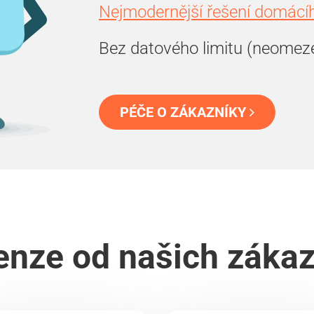
Nejmodernější řešení domácíh
Bez datového limitu (neomez
PÉČE O ZÁKAZNÍKY
nze od našich záka