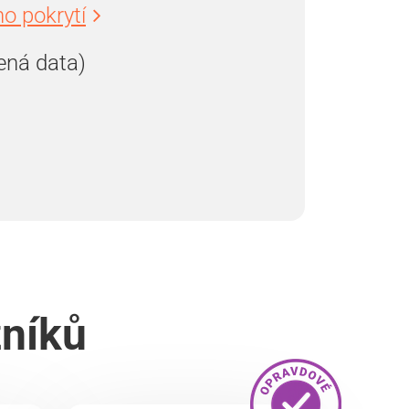
o pokrytí
ená data)
zníků