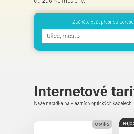
od 295 Kč měsíčně.
Začněte psát přesnou adresu 
Internetové tar
Naše nabídka na vlastních optických kabelech.
Nejob
Optika