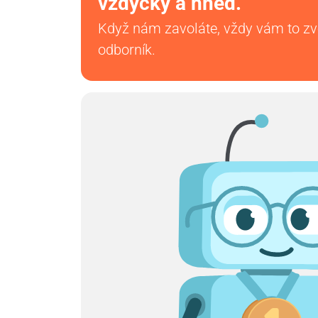
vždycky a hned.
Když nám zavoláte, vždy vám to z
odborník.