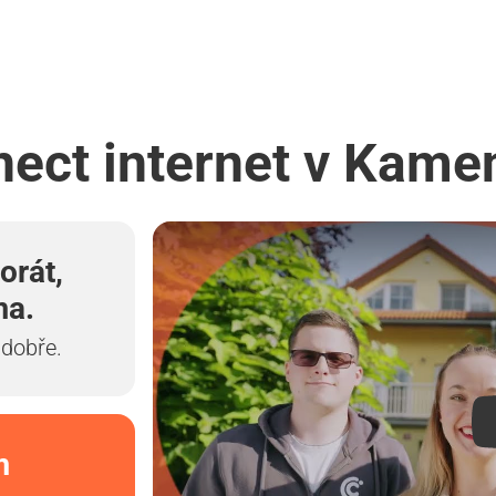
nect internet v Kam
orát,
ma.
 dobře.
m