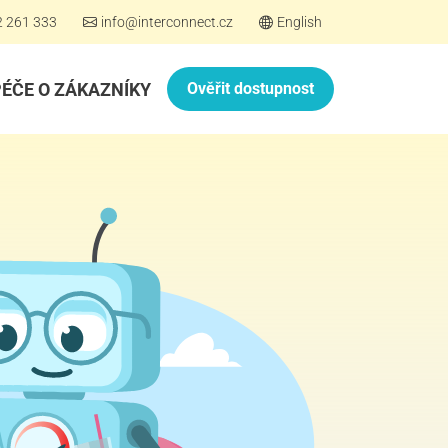
2 261 333
info@interconnect.cz
English
PÉČE O ZÁKAZNÍKY
Ověřit dostupnost