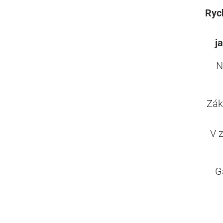
Rych
j
N
Zák
V 
G