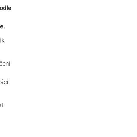
podle
e.
ik
čení
ácí
t.