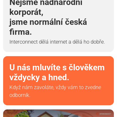
Nejsme nadnárodní
korporát,
jsme normální česká
firma.
Interconnect dělá internet a dělá ho dobře.
U nás mluvíte s člověkem
vždycky a hned.
Když nám zavoláte, vždy vám to zvedne
odborník.