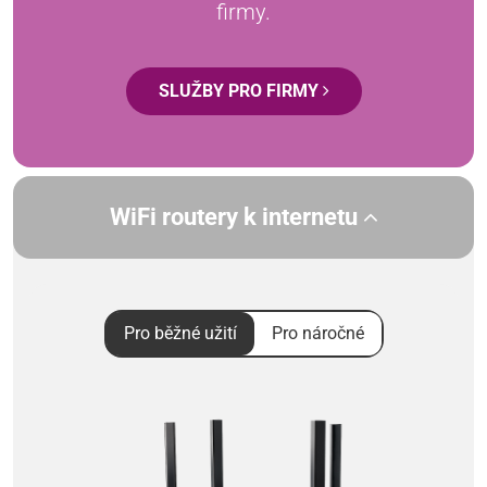
firmy.
SLUŽBY PRO FIRMY
WiFi routery k internetu
Pro běžné užití
Pro náročné