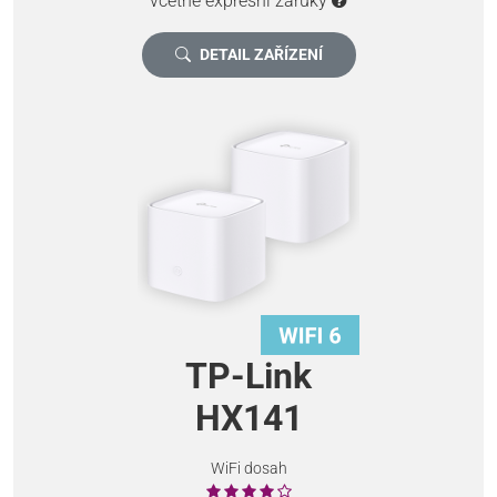
včetně expresní záruky
DETAIL ZAŘÍZENÍ
TP-Link
HX141
WiFi dosah