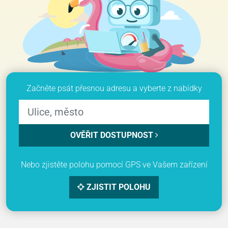
Začněte psát přesnou adresu a vyberte z nabídky
OVĚŘIT DOSTUPNOST
Nebo zjistěte polohu pomocí GPS ve Vašem zařízení
ZJISTIT POLOHU