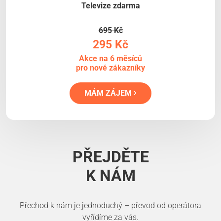
Televize zdarma
695 Kč
295 Kč
Akce na 6 měsíců
pro nové zákazníky
MÁM ZÁJEM
PŘEJDĚTE
K NÁM
Přechod k nám je jednoduchý – převod od operátora
vyřídíme za vás.