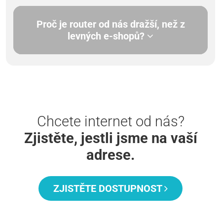
Proč je router od nás dražší, než z
levných e-shopů?
Chcete internet od nás?
Zjistěte, jestli jsme na vaší
adrese.
ZJISTĚTE DOSTUPNOST