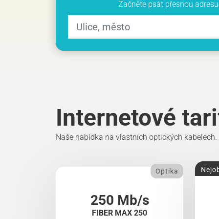
Začněte psát přesnou adresu 
Internetové tar
Naše nabídka na vlastních optických kabelech.
Nejob
Optika
250 Mb/s
FIBER MAX 250