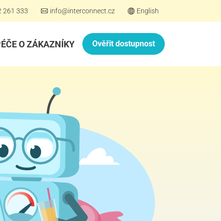
2 261 333
info@interconnect.cz
English
PÉČE O ZÁKAZNÍKY
Ověřit dostupnost