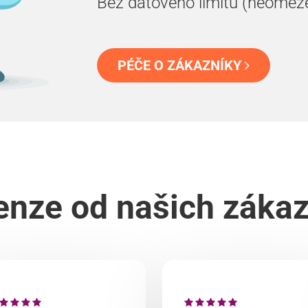
Bez datového limitu (neomez
PÉČE O ZÁKAZNÍKY
nze od našich záka