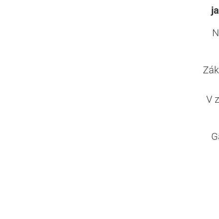
j
N
Zák
V 
G