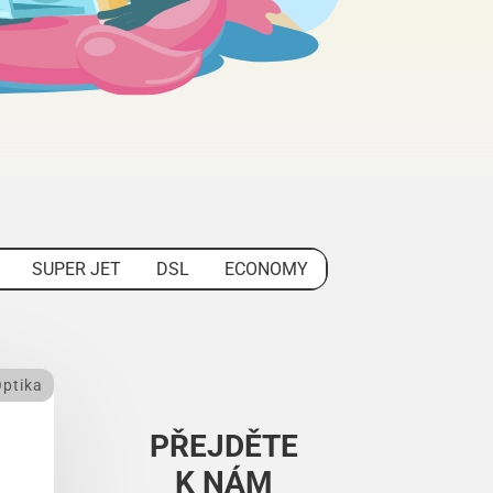
SUPER JET
DSL
ECONOMY
ptika
PŘEJDĚTE
K NÁM