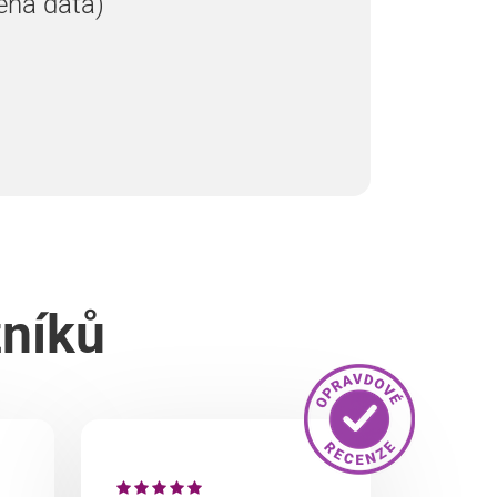
ená data)
zníků