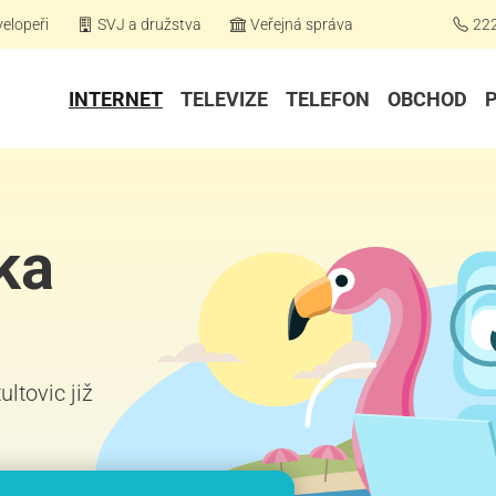
elopeři
SVJ a družstva
Veřejná správa
22
INTERNET
TELEVIZE
TELEFON
OBCHOD
ka
ultovic již