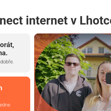
nect internet v Lhotce
orát,
ma.
 dobře.
m
vedne