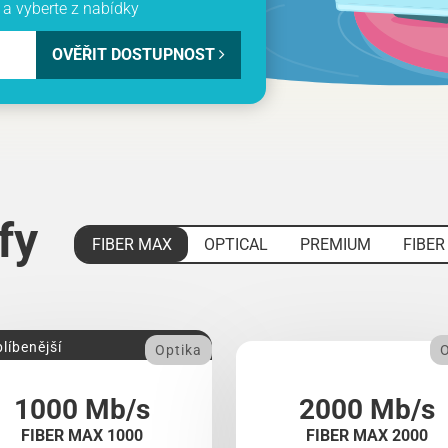
a vyberte z nabídky
OVĚŘIT DOSTUPNOST
ify
FIBER MAX
OPTICAL
PREMIUM
FIBER
líbenější
Optika
O
1000 Mb/s
2000 Mb/s
FIBER MAX 1000
FIBER MAX 2000