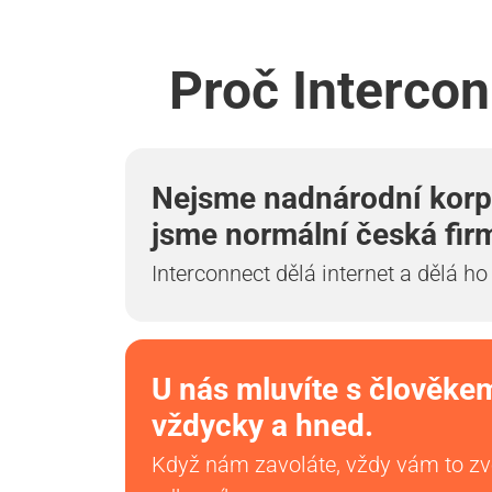
Proč Intercon
Nejsme nadnárodní korp
jsme normální česká fir
Interconnect dělá internet a dělá ho
U nás mluvíte s člověke
vždycky a hned.
Když nám zavoláte, vždy vám to z