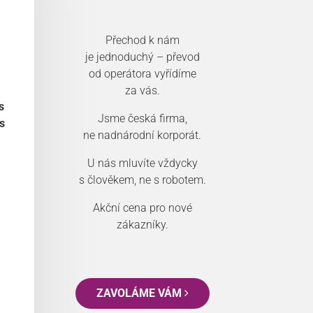
Přechod k nám
je jednoduchý – převod
od operátora vyřídíme
za vás.
s
Jsme česká firma,
s
ne nadnárodní korporát.
U nás mluvíte vždycky
s člověkem, ne s robotem.
Akční cena pro nové
zákazníky.
ZAVOLÁME VÁM