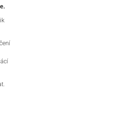
e.
ik
čení
ácí
t.