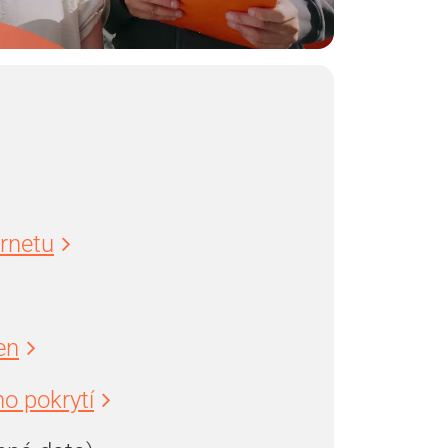
ernetu
en
o pokrytí