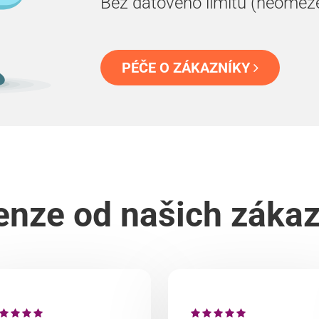
Bez datového limitu (neomez
PÉČE O ZÁKAZNÍKY
nze od našich záka