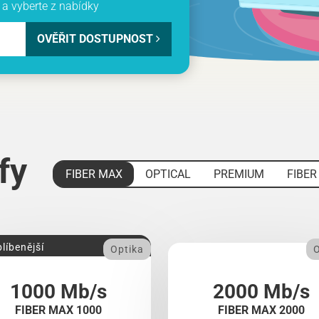
a vyberte z nabídky
OVĚŘIT DOSTUPNOST
ify
FIBER MAX
OPTICAL
PREMIUM
FIBER
líbenější
Optika
O
1000 Mb/s
2000 Mb/s
FIBER MAX 1000
FIBER MAX 2000