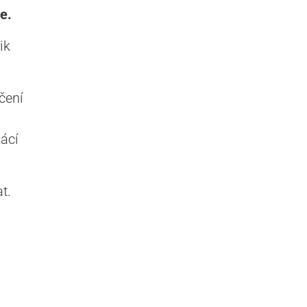
e.
ik
čení
ácí
t.