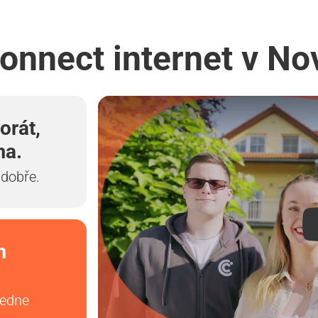
connect internet v N
orát,
ma.
 dobře.
m
vedne