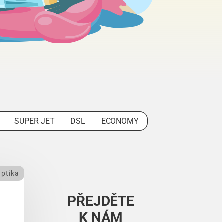
SUPER JET
DSL
ECONOMY
ptika
PŘEJDĚTE
K NÁM