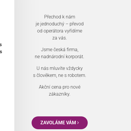
Přechod k nám
je jednoduchý – převod
od operátora vyřídíme
za vás.
s
Jsme česká firma,
s
ne nadnárodní korporát.
U nás mluvíte vždycky
s člověkem, ne s robotem.
Akční cena pro nové
zákazníky.
ZAVOLÁME VÁM