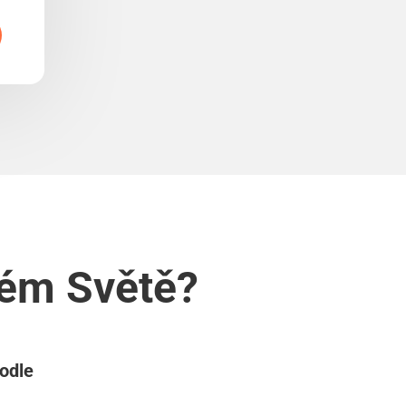
vém Světě?
podle