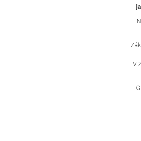
j
N
Zák
V 
G