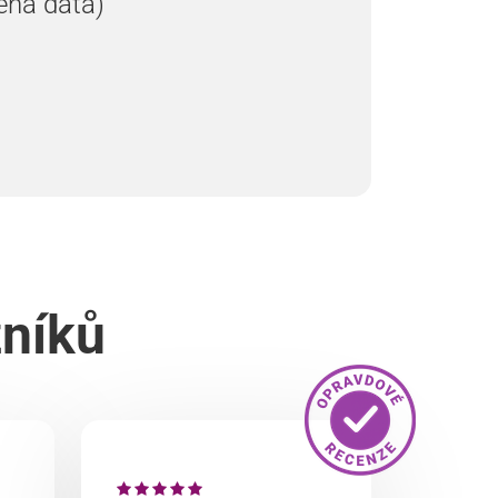
ená data)
zníků