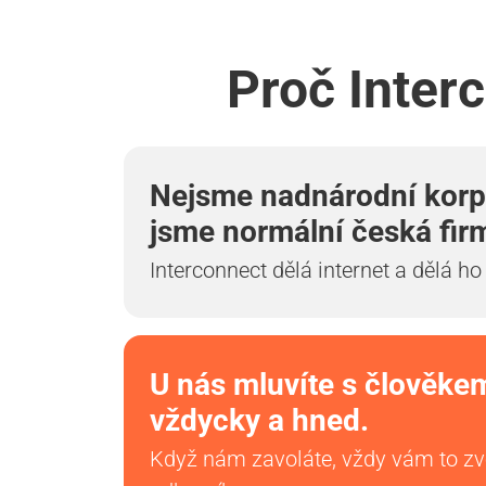
Proč Inter
Nejsme nadnárodní korp
jsme normální česká fir
Interconnect dělá internet a dělá ho
U nás mluvíte s člověke
vždycky a hned.
Když nám zavoláte, vždy vám to z