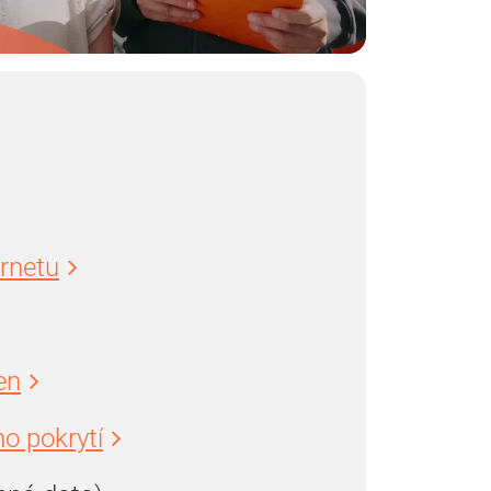
ernetu
en
o pokrytí