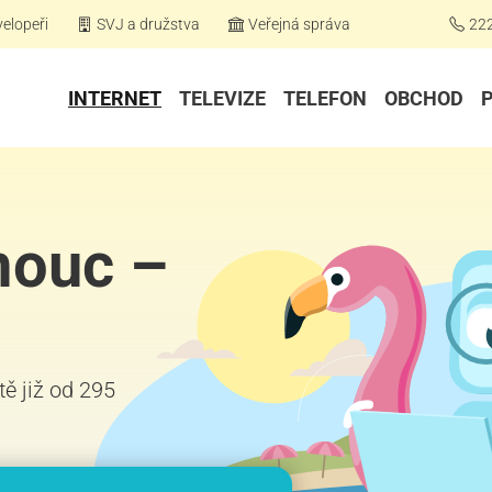
elopeři
SVJ a družstva
Veřejná správa
22
INTERNET
TELEVIZE
TELEFON
OBCHOD
mouc –
tě již od 295