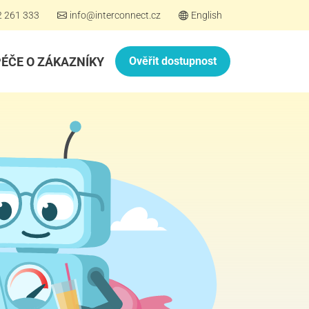
2 261 333
info@interconnect.cz
English
PÉČE O ZÁKAZNÍKY
Ověřit dostupnost