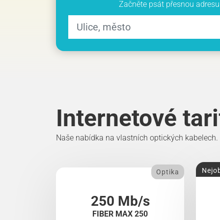
Začněte psát přesnou adresu 
Internetové tar
Naše nabídka na vlastních optických kabelech.
Nejob
Optika
250 Mb/s
FIBER MAX 250