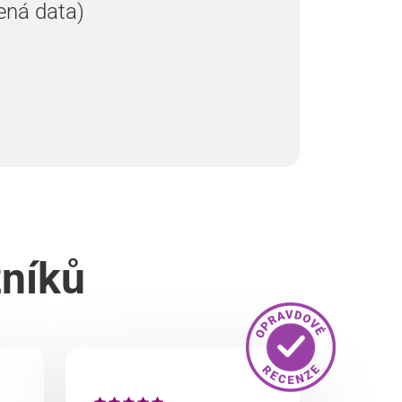
ená data)
zníků