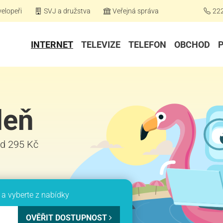
elopeři
SVJ a družstva
Veřejná správa
22
INTERNET
TELEVIZE
TELEFON
OBCHOD
deň
 od 295 Kč
a vyberte z nabídky
OVĚŘIT DOSTUPNOST