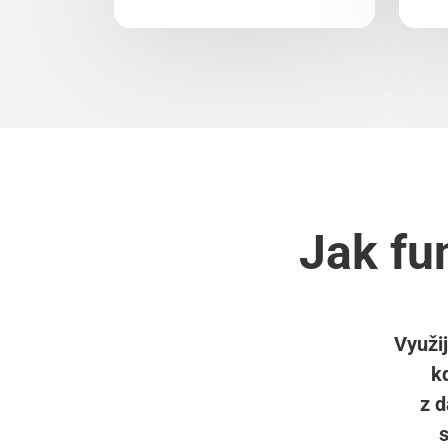
Jak fu
Využij
k
z d
s