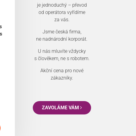
je jednoduchý – převod
od operátora vyřídíme
za vás.
s
Jsme česká firma,
s
ne nadnárodní korporát.
U nás mluvíte vždycky
s člověkem, ne s robotem.
Akční cena pro nové
zákazníky.
ZAVOLÁME VÁM