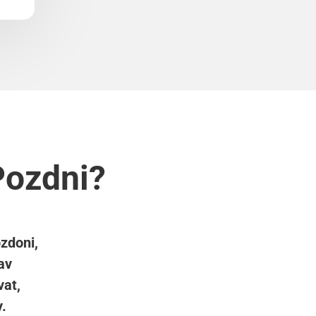
Pozdni?
ozdoni,
av
vat,
y.