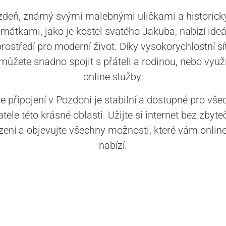
zdeň, známý svými malebnými uličkami a historick
mátkami, jako je kostel svatého Jakuba, nabízí ideá
prostředí pro moderní život. Díky vysokorychlostní sít
můžete snadno spojit s přáteli a rodinou, nebo využ
online služby.
e připojení v Pozdoni je stabilní a dostupné pro vše
tele této krásné oblasti. Užijte si internet bez zbyt
ení a objevujte všechny možnosti, které vám online
nabízí.