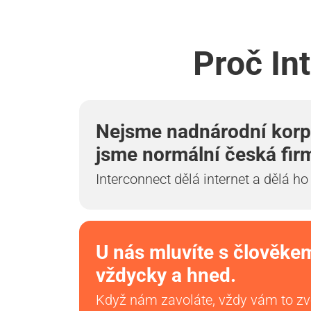
Proč In
Nejsme nadnárodní korp
jsme normální česká fir
Interconnect dělá internet a dělá ho
U nás mluvíte s člověke
vždycky a hned.
Když nám zavoláte, vždy vám to z