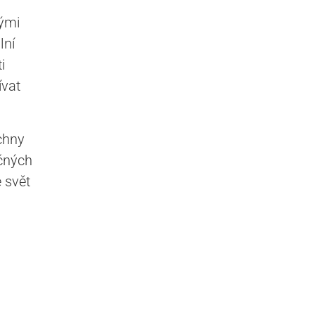
ými
lní
i
ívat
chny
ečných
 svět