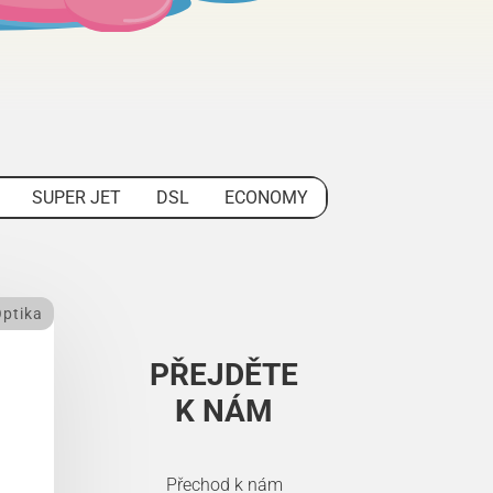
SUPER JET
DSL
ECONOMY
ptika
PŘEJDĚTE
K NÁM
Přechod k nám