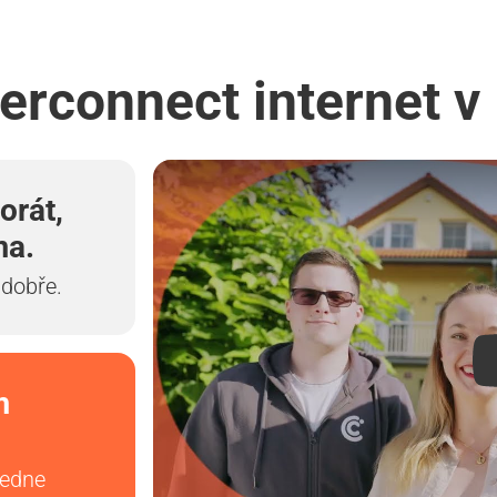
terconnect internet v
orát,
ma.
 dobře.
m
vedne