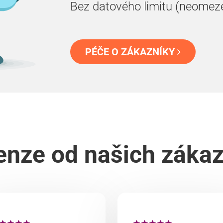
Bez datového limitu (neomez
PÉČE O ZÁKAZNÍKY
nze od našich záka