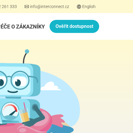
2 261 333
info@interconnect.cz
English
PÉČE O ZÁKAZNÍKY
Ověřit dostupnost