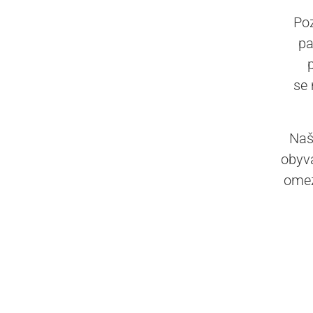
Po
pa
se 
Naš
obyva
omez