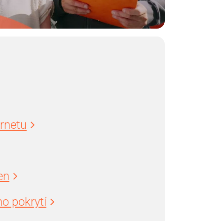
ernetu
en
o pokrytí