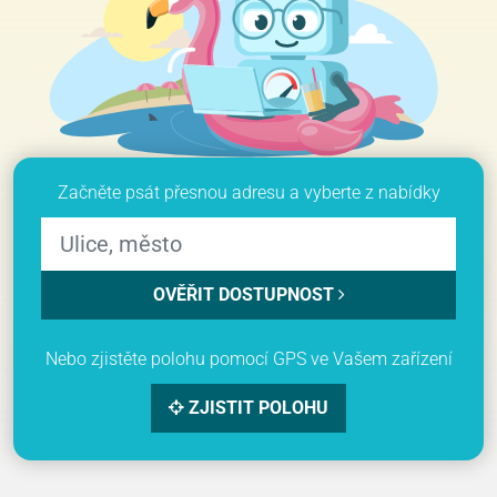
Začněte psát přesnou adresu a vyberte z nabídky
OVĚŘIT DOSTUPNOST
Nebo zjistěte polohu pomocí GPS ve Vašem zařízení
ZJISTIT POLOHU