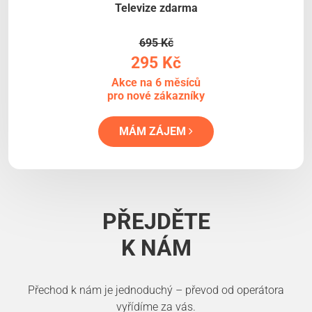
Televize zdarma
695 Kč
295 Kč
Akce na 6 měsíců
pro nové zákazníky
MÁM ZÁJEM
PŘEJDĚTE
K NÁM
Přechod k nám je jednoduchý – převod od operátora
vyřídíme za vás.