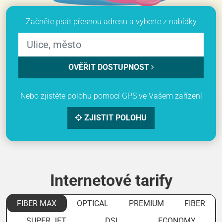
Začněte psát přesnou adresu a vyberte z nabídky
OVĚŘIT DOSTUPNOST
Nebo zjistěte polohu pomocí GPS ve Vašem zařízení
ZJISTIT POLOHU
Internetové tarify
FIBER MAX
OPTICAL
PREMIUM
FIBER
SUPER JET
DSL
ECONOMY