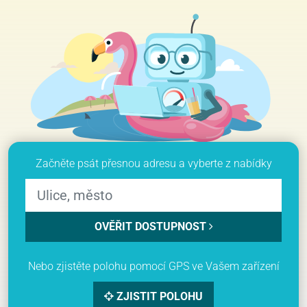
Začněte psát přesnou adresu a vyberte z nabídky
OVĚŘIT DOSTUPNOST
Nebo zjistěte polohu pomocí GPS ve Vašem zařízení
ZJISTIT POLOHU