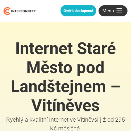
Menu
Ověřit dostupnost
Internet Staré
Město pod
Landštejnem –
Vitíněves
Rychlý a kvalitní internet ve Vitíněvsi již od 295
Kč měsíčně.