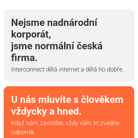
Nejsme nadnárodní
korporát,
jsme normální česká
firma.
Interconnect dělá internet a dělá ho dobře.
U nás mluvíte s člověkem
vždycky a hned.
Když nám zavoláte, vždy vám to zvedne
odborník.