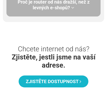
Proč je router od nás dražší, než z
levných e-shopů?
Chcete internet od nás?
Zjistěte, jestli jsme na vaší
adrese.
ZJISTĚTE DOSTUPNOST