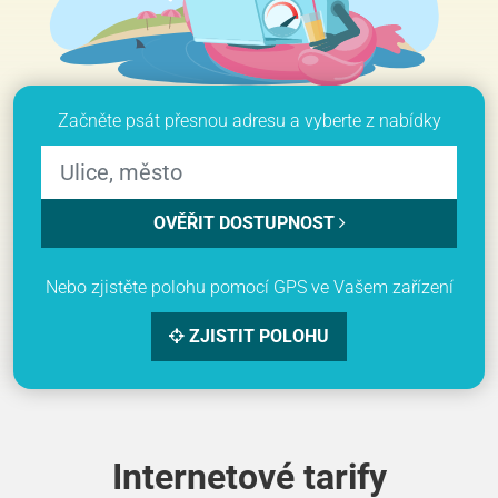
Začněte psát přesnou adresu a vyberte z nabídky
OVĚŘIT DOSTUPNOST
Nebo zjistěte polohu pomocí GPS ve Vašem zařízení
ZJISTIT POLOHU
Internetové tarify