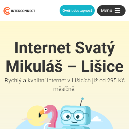
Menu
Ověřit dostupnost
Internet Svatý
Mikuláš – Lišice
Rychlý a kvalitní internet v Lišicích již od 295 Kč
měsíčně.