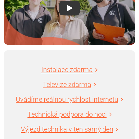
Instalace zdarma
Televize zdarma
Uvádíme reálnou rychlost internetu
Technická podpora do noci
Výjezd technika v ten samý den