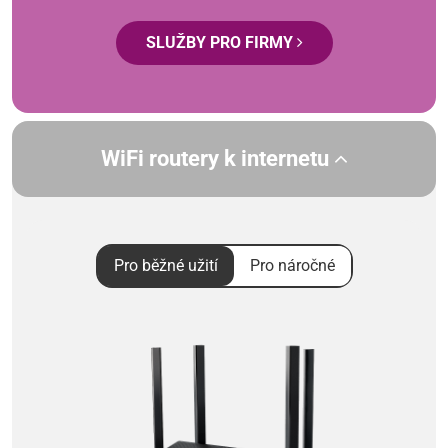
SLUŽBY PRO FIRMY
WiFi routery k internetu
Pro běžné užití
Pro náročné