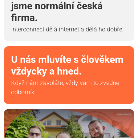
jsme normální česká
firma.
Interconnect dělá internet a dělá ho dobře.
U nás mluvíte s člověkem
vždycky a hned.
Když nám zavoláte, vždy vám to zvedne
odborník.