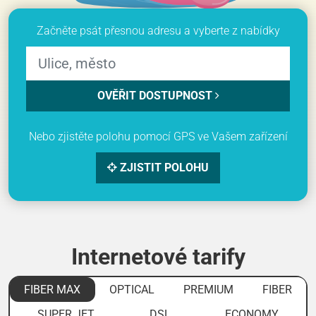
Začněte psát přesnou adresu a vyberte z nabídky
OVĚŘIT DOSTUPNOST
Nebo zjistěte polohu pomocí GPS ve Vašem zařízení
ZJISTIT POLOHU
Internetové tarify
FIBER MAX
OPTICAL
PREMIUM
FIBER
SUPER JET
DSL
ECONOMY