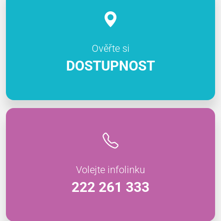
Ověřte si
DOSTUPNOST
Volejte infolinku
222 261 333