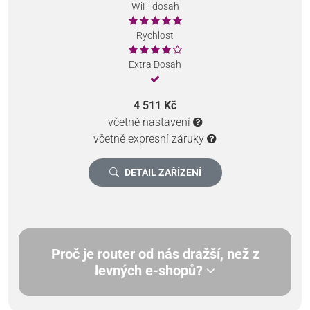
WiFi dosah
Rychlost
Extra Dosah
4 511 Kč
včetně nastavení
včetně expresní záruky
DETAIL ZAŘÍZENÍ
Proč je router od nás dražší, než z
levných e-shopů?