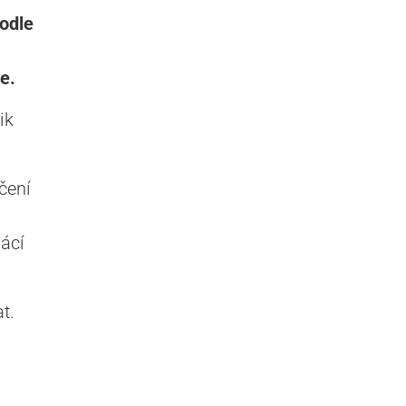
podle
e.
ik
čení
ácí
t.