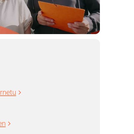
ernetu
en