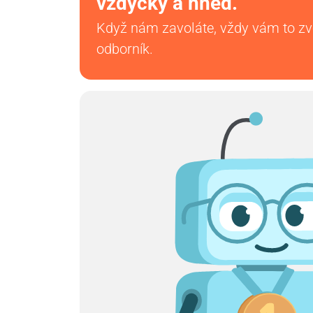
vždycky a hned.
Když nám zavoláte, vždy vám to z
odborník.