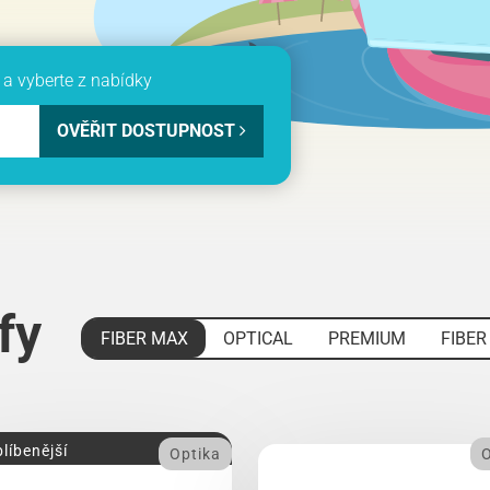
a vyberte z nabídky
OVĚŘIT DOSTUPNOST
ify
FIBER MAX
OPTICAL
PREMIUM
FIBER
líbenější
Optika
O