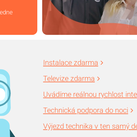
vedne
Instalace zdarma
Televize zdarma
Uvádíme reálnou rychlost int
Technická podpora do noci
Výjezd technika v ten samý d