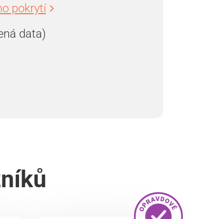
o pokrytí
ená data)
zníků