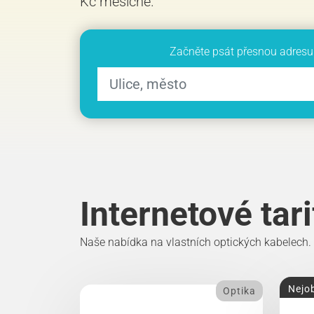
Kč měsíčně.
Začněte psát přesnou adresu 
Internetové tar
Naše nabídka na vlastních optických kabelech.
Nejob
Optika