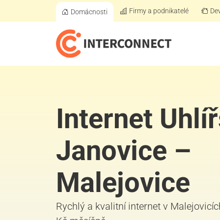
Firmy a podnikatelé
Dev
Domácnosti
Internet Uhlí
Janovice –
Malejovice
Rychlý a kvalitní internet v Malejovicíc