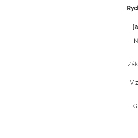
Rych
j
N
Zák
V 
G