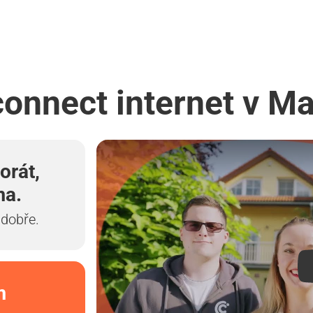
connect internet v Ma
orát,
ma.
 dobře.
m