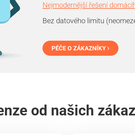
Nejmodernější řešení domácíh
Bez datového limitu (neomez
PÉČE O ZÁKAZNÍKY
nze od našich záka