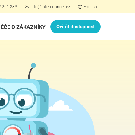
2 261 333
info@interconnect.cz
English
PÉČE O ZÁKAZNÍKY
Ověřit dostupnost