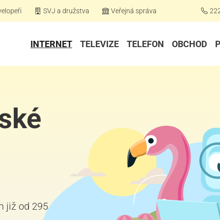
elopeři
SVJ a družstva
Veřejná správa
22
INTERNET
TELEVIZE
TELEFON
OBCHOD
řské
h již od 295