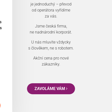
je jednoduchý – převod
od operátora vyřídíme
za vás.
s
Jsme česká firma,
s
ne nadnárodní korporát.
U nás mluvíte vždycky
s člověkem, ne s robotem.
Akční cena pro nové
zákazníky.
ZAVOLÁME VÁM