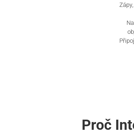
Zápy,
Na
ob
Připo
Proč In