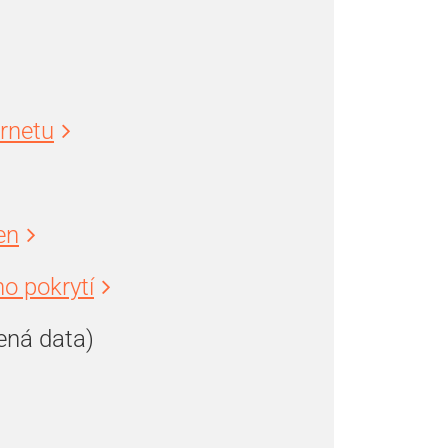
ernetu
en
o pokrytí
ená data)