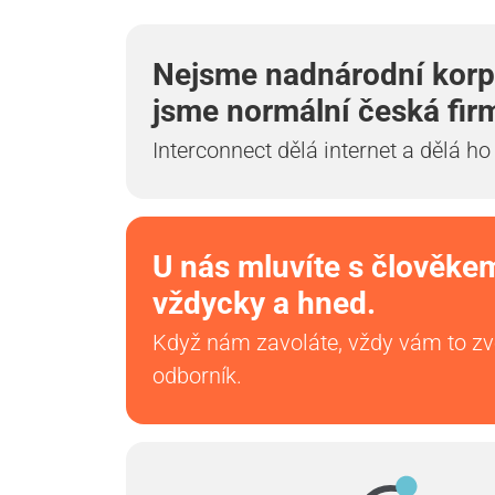
Nejsme nadnárodní korp
jsme normální česká fir
Interconnect dělá internet a dělá ho
U nás mluvíte s člověke
vždycky a hned.
Když nám zavoláte, vždy vám to z
odborník.