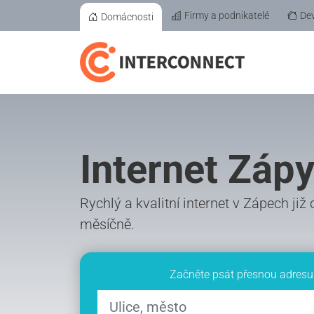
Firmy a podnikatelé
Dev
Domácnosti
Internet Záp
Rychlý a kvalitní internet v Zápech již
měsíčně.
Začněte psát přesnou adresu 