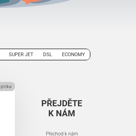
SUPER JET
DSL
ECONOMY
ptika
PŘEJDĚTE
K NÁM
Přechod k nám