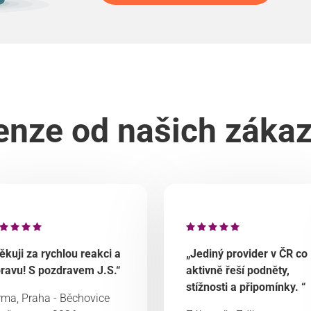
nze od našich záka
ěkuji za rychlou reakci a
„Jediný provider v ČR co
ravu! S pozdravem J.S.“
aktivně řeší podněty,
stížnosti a připomínky. “
rma, Praha - Běchovice