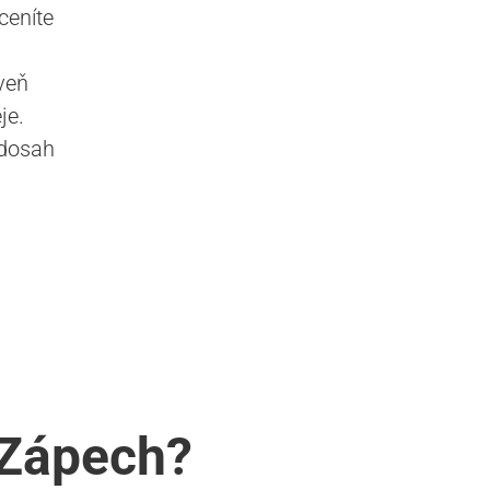
ceníte
veň
je.
 dosah
 Zápech?