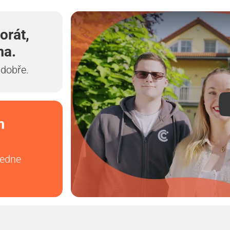
orát,
ma.
 dobře.
m
vedne