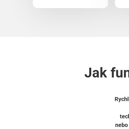
Jak fu
Rychl
tec
nebo