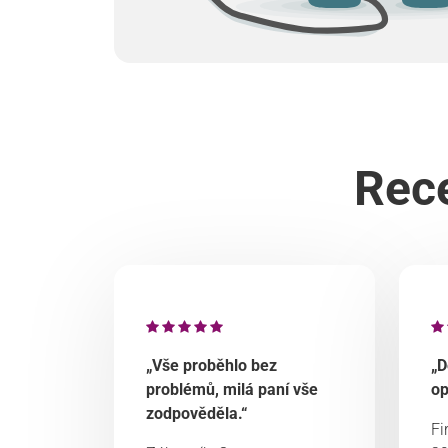
Rece
„Vše proběhlo bez
„D
problémů, milá paní vše
op
zodpověděla.“
Fi