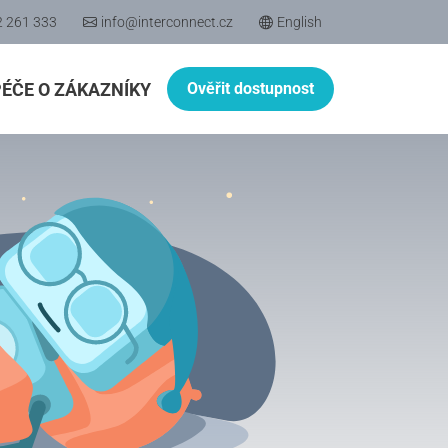
2 261 333
info@interconnect.cz
English
PÉČE O ZÁKAZNÍKY
Ověřit dostupnost