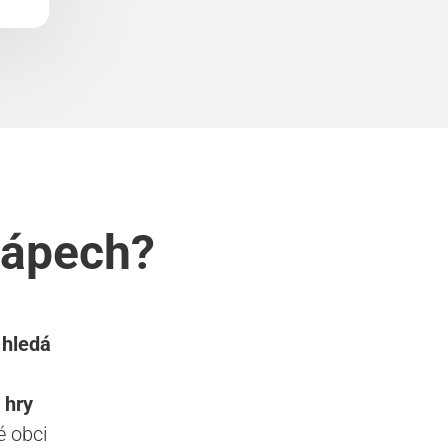
Zápech?
 hledá
 hry
 obci