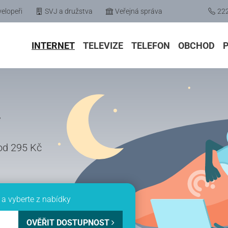
elopeři
SVJ a družstva
Veřejná správa
22
INTERNET
TELEVIZE
TELEFON
OBCHOD
y
 od 295 Kč
a vyberte z nabídky
OVĚŘIT DOSTUPNOST