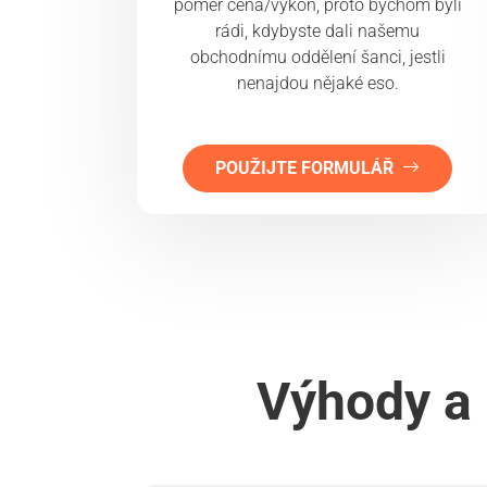
poměr cena/výkon, proto bychom byli
rádi, kdybyste dali našemu
obchodnímu oddělení šanci, jestli
nenajdou nějaké eso.
POUŽIJTE FORMULÁŘ
Výhody a 