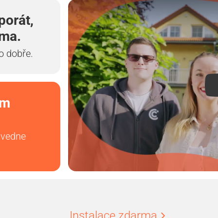
porát,
rma.
o dobře.
em
zvedne
Instalace zdarma