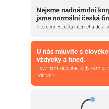
Nejsme nadnárodní kor
jsme normální česká fi
Interconnect dělá internet a dělá h
U nás mluvíte s člověk
vždycky a hned.
Když nám zavoláte, vždy vám to 
odborník.