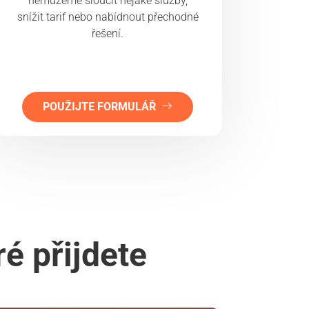
nemůžeme sloučit nějaké služby,
snížit tarif nebo nabídnout přechodné
řešení.
POUŽIJTE FORMULÁŘ
é přijdete