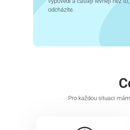
výpovědi a častěji levněji než t
odcházíte.
C
Pro každou situaci máme