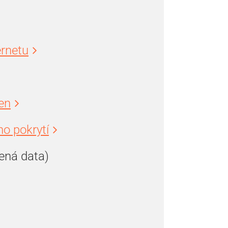
ernetu
en
o pokrytí
ená data)