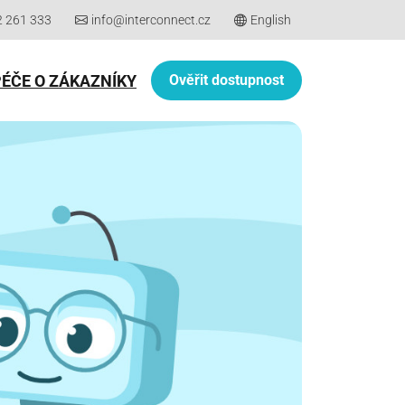
2 261 333
info@interconnect.cz
English
PÉČE O ZÁKAZNÍKY
Ověřit dostupnost