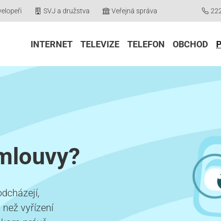
elopeři
SVJ a družstva
Veřejná správa
22
INTERNET
TELEVIZE
TELEFON
OBCHOD
mlouvy?
odcházejí,
 než vyřízení