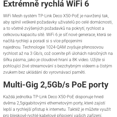
Extrémně rychlá WiFi 6
WiFi Mesh systém TP-Link Deco X50-PoE je navržený tak,
aby splnil veškeré požadavky uživatelů po celé domácnosti,
a to včetně zvýšených požadavků na pokrytí, rychlost a
celkovou kapacitu sítě. WiFi 6 je síť nové generace, která se
načítá rychleji a poradí si s více připojeními
najednou. Technologie 1024-QAM zvyšuje přenosovou
rychlost až na 3 Gb/s, což oceníte při úlohách náročných na
šířku pásma, jako je cloudové hraní a 8K video. Užijte si
pohlcující živé streamování s bezchybným videem a čistým
zvukem bez ukládání do vyrovnávací paměti.
Multi-Gig 2,5Gb/s PoE porty
Každá jednotka TP-Link Deco X50-PoE disponuje hned
dvěma 2,5gigabitovými ethernetovým porty, které zajistí
lepší a rychlejší přístup k internetu. Taktéž je můžete využít
pro bleskově rychlé kabelové připojení vašich zařízení.