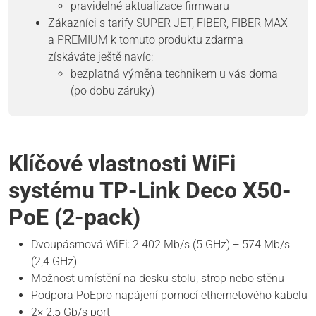
pravidelné aktualizace firmwaru
Zákazníci s tarify SUPER JET, FIBER, FIBER MAX
a PREMIUM k tomuto produktu zdarma
získáváte ještě navíc:
bezplatná výměna technikem u vás doma
(po dobu záruky)
Klíčové vlastnosti WiFi
systému TP-Link Deco X50-
PoE (2-pack)
Dvoupásmová WiFi: 2 402 Mb/s (5 GHz) + 574 Mb/s
(2,4 GHz)
Možnost umístění na desku stolu, strop nebo stěnu
Podpora PoEpro napájení pomocí ethernetového kabelu
2× 2,5 Gb/s port