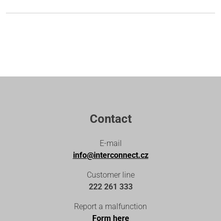
Contact
E-mail
info@interconnect.cz
Customer line
222 261 333
Report a malfunction
Form here