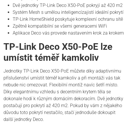
Dvě jednotky TP-Link Deco X50-PoE pokryjí až 420 m2
Systém Mesh s umělou inteligencízajistí ideální pokrytí
TP-Link HomeShield poskytuje komplexní ochranu sítě
Zpětně kompatibilní se všemi generacemi WiFi
Aplikace Deco vás provede nastavením krok za krokem
TP-Link Deco X50-PoE lze
umístit téměř kamkoliv
Jednotky TP-Link Deco X50-PoE můžete díky adaptivnímu
příslušenství umístit téměř kamkoliv a při montáži vás tak
nebude nic omezovat. Flexibilní montíž navíc šetří místo.
Díky elegantnímu vzhledu s decentním krytem těla se
dokonale hodí k různým domácím dekoracím. Dvě jednotky
postačují pro pokrytí až 420 m2. Pokud by vám z nějakého
důvodu toto pokrytí nestačilo, stačí jednoduše dokoupit
další jednotky Deco.