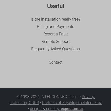
Useful
Is the installation really free?
Billing and Payments
Report a Fault
Remote Support
Frequently Asked Questions
Contact
© 1998-2026 INTERCONNECT s.r.o. •
Privacy
protection, GDPR
•
Partners of ZrychlujemeInternet.cz
•
design & code by
expectum.cz