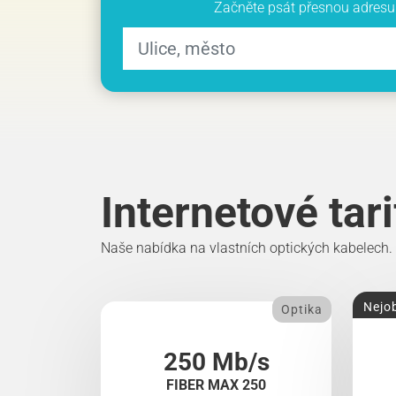
Začněte psát přesnou adresu 
Internetové tar
Naše nabídka na vlastních optických kabelech.
Nejob
Optika
250 Mb/s
FIBER MAX 250