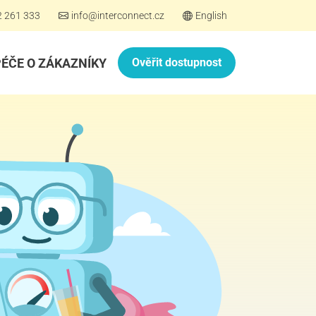
2 261 333
info@interconnect.cz
English
PÉČE O ZÁKAZNÍKY
Ověřit dostupnost