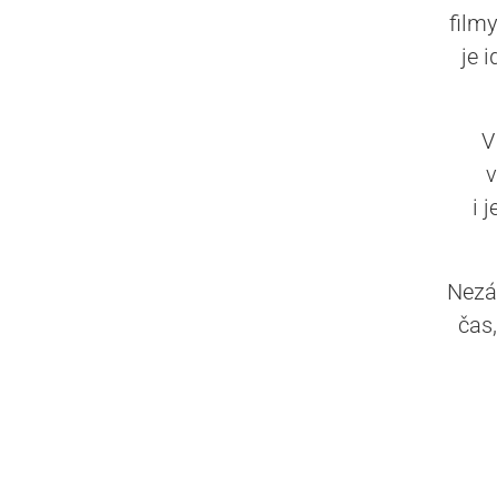
film
je 
V
v
i 
Nezál
čas,