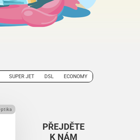
SUPER JET
DSL
ECONOMY
ptika
PŘEJDĚTE
K NÁM