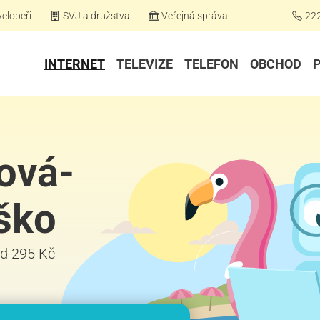
elopeři
SVJ a družstva
Veřejná správa
22
INTERNET
TELEVIZE
TELEFON
OBCHOD
zová-
ško
 od 295 Kč