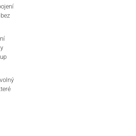
ojení
 bez
ní
ny
tup
 volný
které