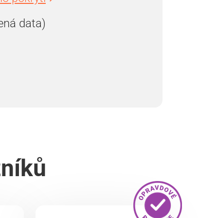
ená data)
zníků