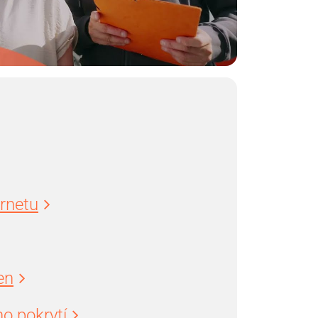
ernetu
en
o pokrytí