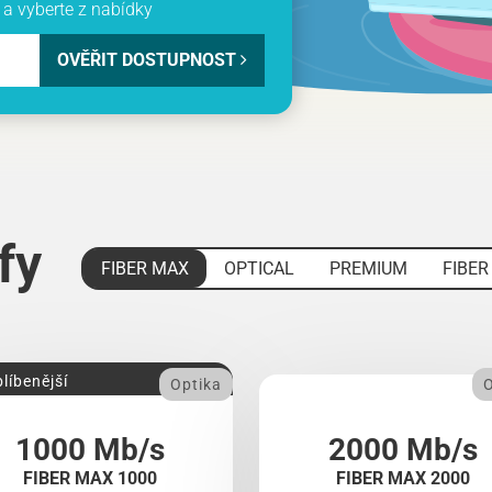
a vyberte z nabídky
OVĚŘIT DOSTUPNOST
ify
FIBER MAX
OPTICAL
PREMIUM
FIBER
líbenější
Optika
O
1000 Mb/s
2000 Mb/s
FIBER MAX 1000
FIBER MAX 2000