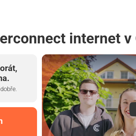
terconnect internet v
orát,
ma.
 dobře.
m