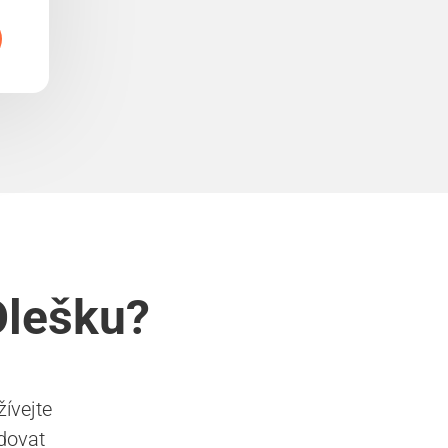
Olešku?
ívejte
edovat