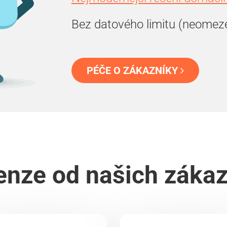
Bez datového limitu (neomez
PÉČE O ZÁKAZNÍKY
nze od našich záka