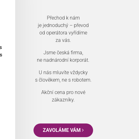
Přechod k nám
je jednoduchý – převod
od operátora vyřídíme
za vás.
s
Jsme česká firma,
s
ne nadnárodní korporát.
U nás mluvíte vždycky
s člověkem, ne s robotem.
Akční cena pro nové
zákazníky.
ZAVOLÁME VÁM