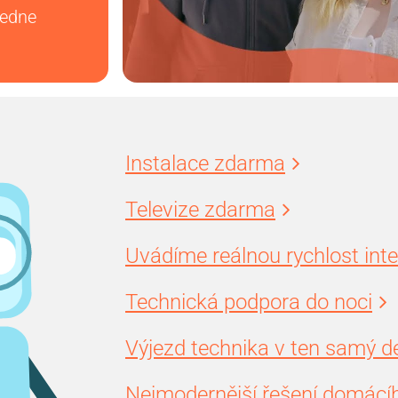
vedne
Instalace zdarma
Televize zdarma
Uvádíme reálnou rychlost int
Technická podpora do noci
Výjezd technika v ten samý d
Nejmodernější řešení domácíh