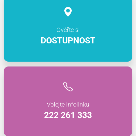
Ověřte si
DOSTUPNOST
Volejte infolinku
222 261 333