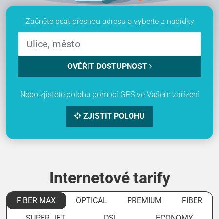
Začněte psát přesnou adresu a vyberte z nabídky
OVĚŘIT DOSTUPNOST
Nebo zjistěte polohu pomocí GPS ve Vašem zařízení
ZJISTIT POLOHU
Internetové tarify
FIBER MAX
OPTICAL
PREMIUM
FIBER
SUPER JET
DSL
ECONOMY