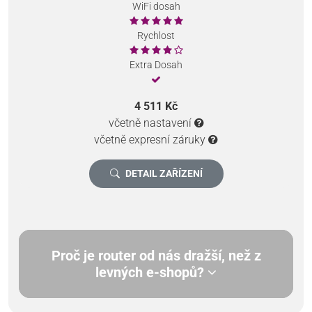
WiFi dosah
Rychlost
Extra Dosah
4 511 Kč
včetně nastavení
včetně expresní záruky
DETAIL ZAŘÍZENÍ
Proč je router od nás dražší, než z
levných e-shopů?