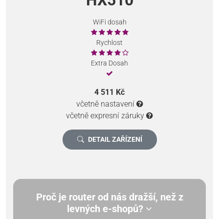
WiFi dosah
Rychlost
Extra Dosah
4 511 Kč
včetně nastavení
včetně expresní záruky
DETAIL ZAŘÍZENÍ
Proč je router od nás dražší, než z
levných e-shopů?