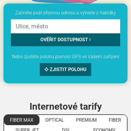
Začněte psát přesnou adresu a vyberte z nabídky
OVĚŘIT DOSTUPNOST
Nebo zjistěte polohu pomocí GPS ve Vašem zařízení
ZJISTIT POLOHU
Internetové tarify
FIBER MAX
OPTICAL
PREMIUM
FIBER
SUPER JET
DSL
ECONOMY