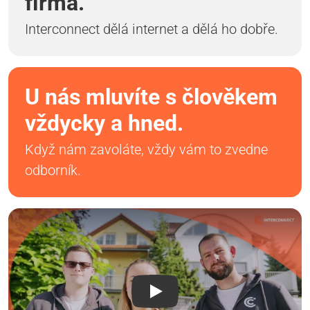
firma.
Interconnect dělá internet a dělá ho dobře.
U nás mluvíte s člověkem
vždycky a hned.
Když nám zavoláte, vždy vám to zvedne
odborník.