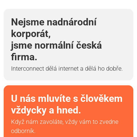
Nejsme nadnárodní
korporát,
jsme normální česká
firma.
Interconnect dělá internet a dělá ho dobře.
U nás mluvíte s člověkem
vždycky a hned.
Když nám zavoláte, vždy vám to zvedne
odborník.