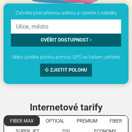
Začněte psát přesnou adresu a vyberte z nabídky
OVĚŘIT DOSTUPNOST
Nebo zjistěte polohu pomocí GPS ve Vašem zařízení
ZJISTIT POLOHU
Internetové tarify
FIBER MAX
OPTICAL
PREMIUM
FIBER
SUPER JET
DSL
ECONOMY