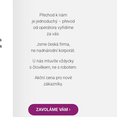
Přechod k nám
je jednoduchý – převod
od operátora vyřídíme
za vás.
s
Jsme česká firma,
s
ne nadnárodní korporát.
U nás mluvíte vždycky
s člověkem, ne s robotem.
Akční cena pro nové
zákazníky.
ZAVOLÁME VÁM