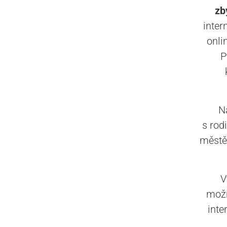
zb
inter
onli
P
N
s rod
městě.
V
možn
inte