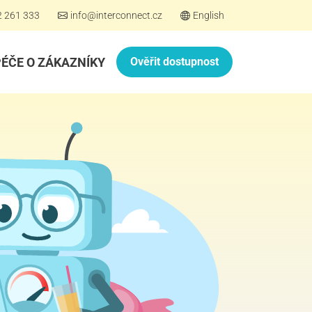
2 261 333
info@interconnect.cz
English
PÉČE O ZÁKAZNÍKY
Ověřit dostupnost