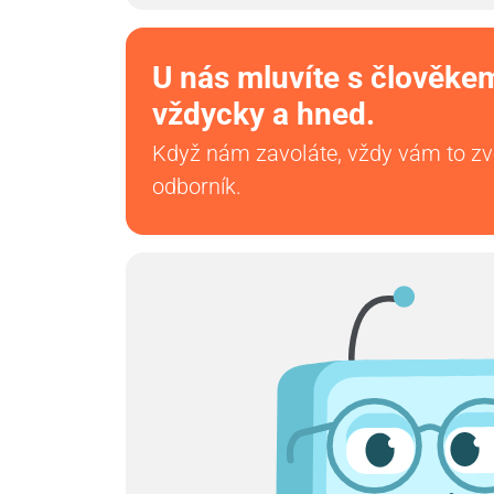
U nás mluvíte s člověke
vždycky a hned.
Když nám zavoláte, vždy vám to z
odborník.