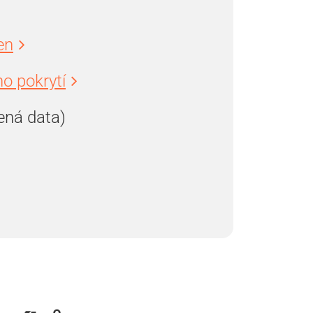
en
o pokrytí
ená data)