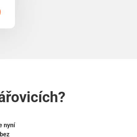
ářovicích?
e nyní
 bez