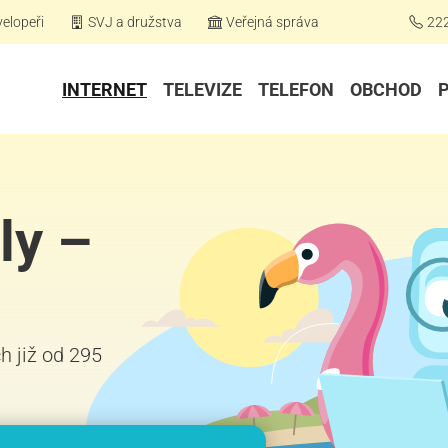
elopeři
SVJ a družstva
Veřejná správa
22
INTERNET
TELEVIZE
TELEFON
OBCHOD
ly –
ch již od 295