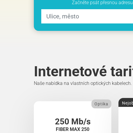
Začněte psát přesnou adresu 
Internetové tar
Naše nabídka na vlastních optických kabelech.
Nejob
Optika
250 Mb/s
FIBER MAX 250