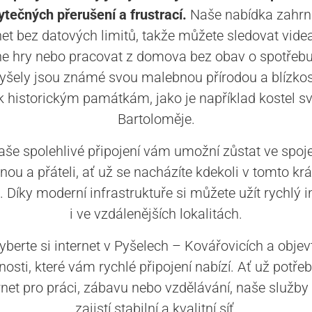
ytečných přerušení a frustrací.
Naše nabídka zahrn
net bez datových limitů, takže můžete sledovat videa
ne hry nebo pracovat z domova bez obav o spotřebu
yšely jsou známé svou malebnou přírodou a blízkos
k historickým památkám, jako je například kostel sv
Bartoloměje.
aše spolehlivé připojení vám umožní zůstat ve spoje
inou a přáteli, ať už se nacházíte kdekoli v tomto k
 Díky moderní infrastruktuře si můžete užít rychlý i
i ve vzdálenějších lokalitách.
yberte si internet v Pyšelech – Kovářovicích a objev
osti, které vám rychlé připojení nabízí. Ať už potřeb
rnet pro práci, zábavu nebo vzdělávání, naše služb
zajistí stabilní a kvalitní síť.