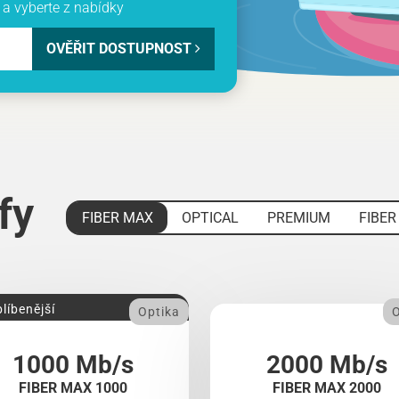
a vyberte z nabídky
OVĚŘIT DOSTUPNOST
ify
FIBER MAX
OPTICAL
PREMIUM
FIBER
líbenější
Optika
O
1000 Mb/s
2000 Mb/s
FIBER MAX 1000
FIBER MAX 2000