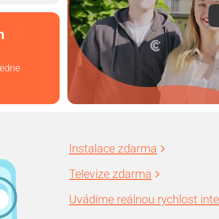
m
vedne
Instalace zdarma
Televize zdarma
Uvádíme reálnou rychlost int