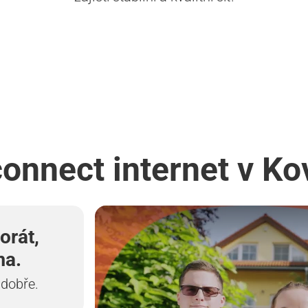
connect internet v Ko
orát,
ma.
 dobře.