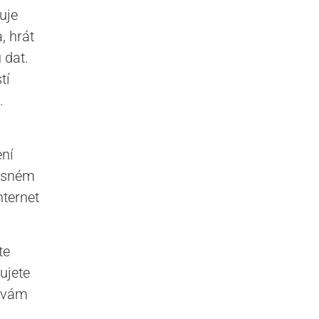
uje
, hrát
 dat.
tí
.
ní
rásném
nternet
te
ujete
y vám