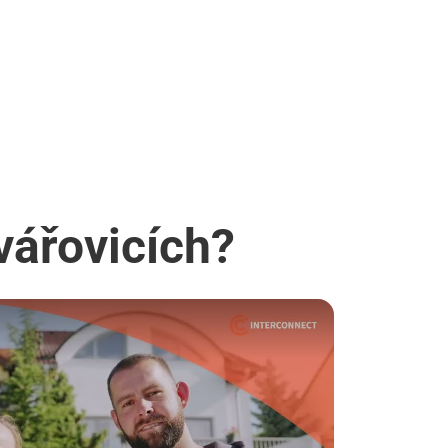
vářovicích?