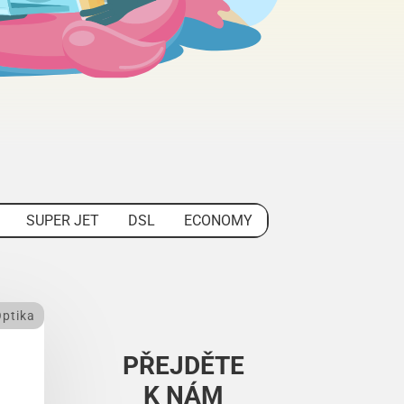
SUPER JET
DSL
ECONOMY
ptika
PŘEJDĚTE
K NÁM