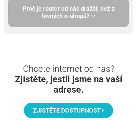
Proč je router od nás dražší, než z
levných e-shopů?
Chcete internet od nás?
Zjistěte, jestli jsme na vaší
adrese.
ZJISTĚTE DOSTUPNOST