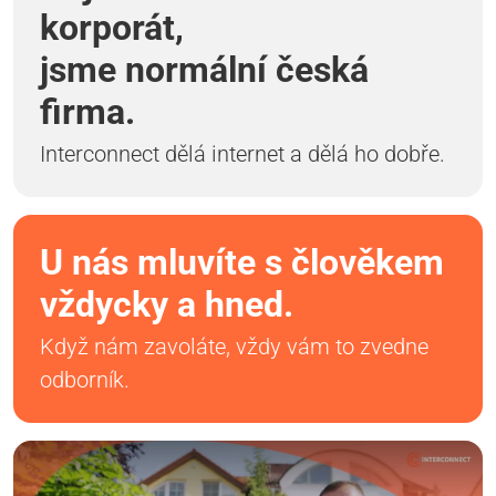
korporát,
jsme normální česká
firma.
Interconnect dělá internet a dělá ho dobře.
U nás mluvíte s člověkem
vždycky a hned.
Když nám zavoláte, vždy vám to zvedne
odborník.