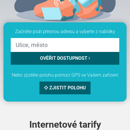
Začněte psát přesnou adresu a vyberte z nabídky
OVĚŘIT DOSTUPNOST
Nebo zjistěte polohu pomocí GPS ve Vašem zařízení
ZJISTIT POLOHU
Internetové tarify