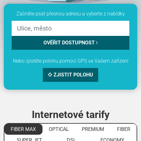
Začněte psát přesnou adresu a vyberte z nabídky
OVĚŘIT DOSTUPNOST
Nebo zjistěte polohu pomocí GPS ve Vašem zařízení
ZJISTIT POLOHU
Internetové tarify
FIBER MAX
OPTICAL
PREMIUM
FIBER
SUPER JET
DSL
ECONOMY