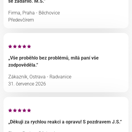
se zadařilo. M.S.“
Firma, Praha - Běchovice
Předevčírem
„Vše proběhlo bez problémů, milá paní vše
zodpověděla.“
Zákazník, Ostrava - Radvanice
31. července 2026
„Děkuji za rychlou reakci a opravu! S pozdravem J.S.“